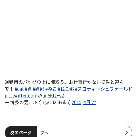
通勤用のバッグの上に陣取る。お仕事行かないで僕と遊ん
で！
#cat
#猫
#猫部
#ねこ
#ねこ部
#スコティッシュフォールド
pic.twitter.com/Auu8ktzFvZ
— 博多の男、ふく (@1025Fuku)
2015, 4月 27
次のページ
次へ