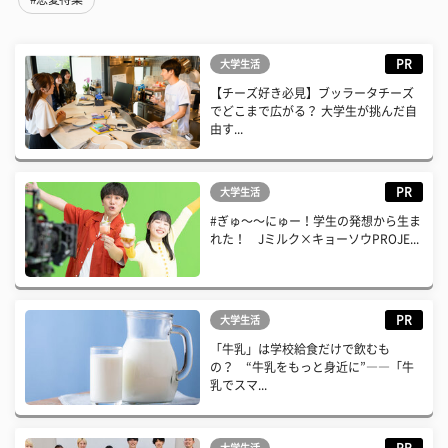
PR
大学生活
【チーズ好き必見】ブッラータチーズ
でどこまで広がる？ 大学生が挑んだ自
由す...
PR
大学生活
#ぎゅ〜〜にゅー！学生の発想から生ま
れた！ Jミルク×キョーソウPROJE...
PR
大学生活
「牛乳」は学校給食だけで飲むも
の？ “牛乳をもっと身近に”――「牛
乳でスマ...