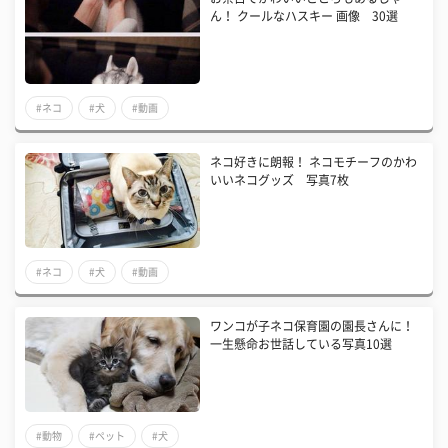
ん！ クールなハスキー 画像 30選
#ネコ
#犬
#動画
ネコ好きに朗報！ ネコモチーフのかわ
いいネコグッズ 写真7枚
#ネコ
#犬
#動画
ワンコが子ネコ保育園の園長さんに！
一生懸命お世話している写真10選
#動物
#ペット
#犬