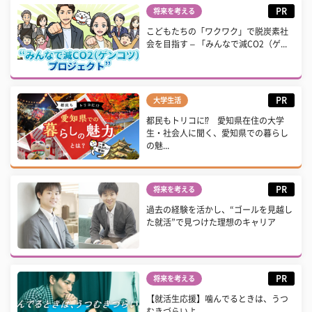
PR
将来を考える
こどもたちの「ワクワク」で脱炭素社
会を目指す – 「みんなで減CO2（ゲ...
PR
大学生活
都民もトリコに⁉ 愛知県在住の大学
生・社会人に聞く、愛知県での暮らし
の魅...
PR
将来を考える
過去の経験を活かし、“ゴールを見越し
た就活”で見つけた理想のキャリア
PR
将来を考える
【就活生応援】噛んでるときは、うつ
むきづらいよ。