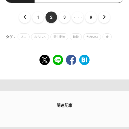
1
2
3
・・・
9
タグ：
ネコ
おもしろ
野生動物
動物
かわいい
犬
関連記事