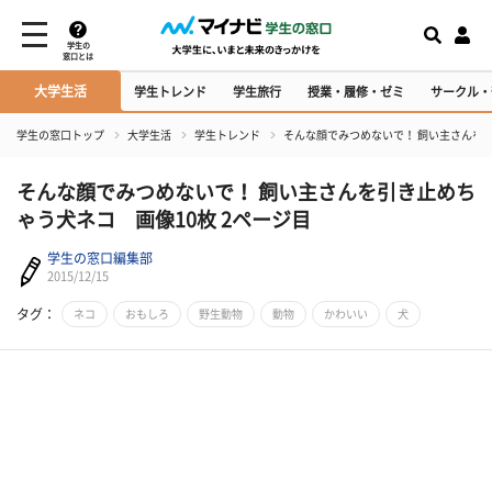
学生の
窓口とは
大学生活
学生トレンド
学生旅行
授業・履修・ゼミ
サークル・
学生の窓口トップ
大学生活
学生トレンド
そんな顔でみつめないで！ 飼い主さんを
そんな顔でみつめないで！ 飼い主さんを引き止めち
ゃう犬ネコ 画像10枚 2ページ目
学生の窓口編集部
2015/12/15
タグ：
ネコ
おもしろ
野生動物
動物
かわいい
犬