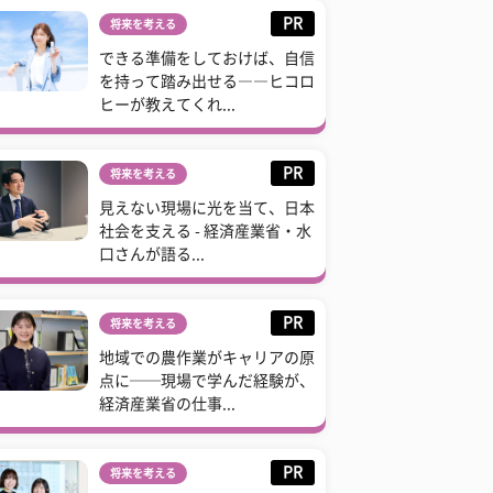
PR
将来を考える
できる準備をしておけば、自信
を持って踏み出せる――ヒコロ
ヒーが教えてくれ...
PR
将来を考える
見えない現場に光を当て、日本
社会を支える - 経済産業省・水
口さんが語る...
PR
将来を考える
地域での農作業がキャリアの原
点に──現場で学んだ経験が、
経済産業省の仕事...
PR
将来を考える