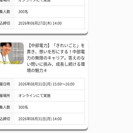
集人数
300名
込締切
2026年08月27日(木) 14:00
【中部電力】「きれいごと」を
貫き、想いを形にする！中部電
力の無限のキャリア。答えのな
い問いに挑み、成長し続ける環
境の魅力 #
催日時
2026年08月31日(月) 15:00〜16:00
催場所
オンラインにて実施
集人数
300名
込締切
2026年08月31日(月) 14:00