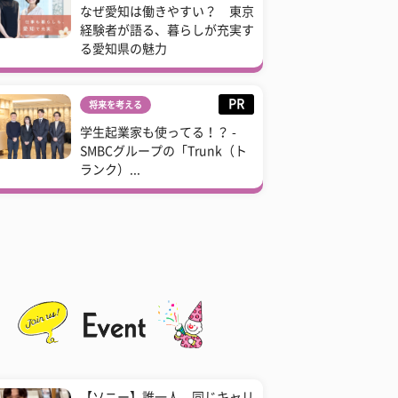
なぜ愛知は働きやすい？ 東京
経験者が語る、暮らしが充実す
る愛知県の魅力
PR
将来を考える
学生起業家も使ってる！？ -
SMBCグループの「Trunk（ト
ランク）...
【ソニー】誰一人、同じキャリ