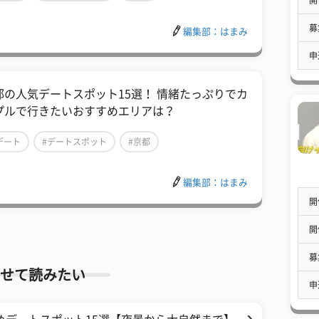
募
編集部：はまみ
申
都の人気デートスポット15選！ 情緒たっぷりでカ
プルで行きたいおすすめエリアは？
デート
#デートスポット
#京都
編集部：はまみ
開
開
募
せて読みたい
申