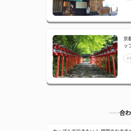
京
ッ
#
合わ