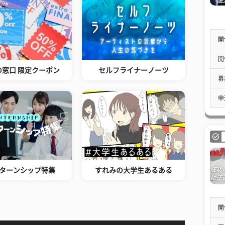
開
開
の窓口 限定クーポン
セルフライナーノーツ
募
申
ターンシップ特集
すれみの大学生あるある
開