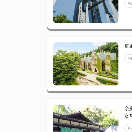
#
群
#
奈
き
#