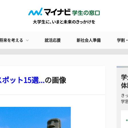
将来を考える
就活応援
新社会人準備
学割
学
ット15選...
の画像
体
き
学