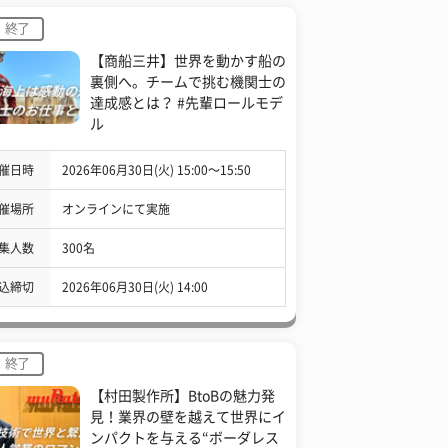
終了
【商船三井】世界を動かす船の
裏側へ。チームで挑む機関士の
達成感とは？ #先輩ロールモデ
ル
催日時
2026年06月30日(火) 15:00〜15:50
催場所
オンラインにて実施
集人数
300名
込締切
2026年06月30日(火) 14:00
終了
【村田製作所】BtoBの魅力発
見！業界の壁を越えて世界にイ
ンパクトを与える“ボーダレス