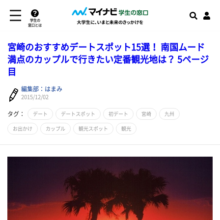
学生の
窓口とは
宮崎のおすすめデートスポット15選！ 南国ムード
満点のカップルで行きたい定番観光地は？ 5ページ
目
編集部：はまみ
2015/12/02
タグ：
デート
デートスポット
初デート
宮崎
九州
お出かけ
カップル
観光スポット
観光