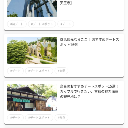
天王寺】
#初デート
#デートスポット
#デート
群馬観光ならここ！ おすすめデートス
ポット16選
#デート
#デートスポット
#恋愛
奈良のおすすめデートスポット15選！
カップルで行きたい、古都の魅力満載
の観光地は？
#デート
#デートスポット
#奈良