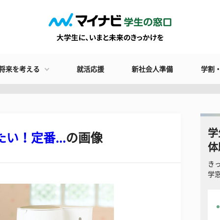
将来を考える
就活応援
新社会人準備
学割
学
い！定番...
の画像
体
き
学