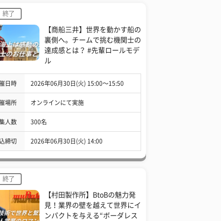
終了
【商船三井】世界を動かす船の
裏側へ。チームで挑む機関士の
達成感とは？ #先輩ロールモデ
ル
催日時
2026年06月30日(火) 15:00〜15:50
催場所
オンラインにて実施
集人数
300名
込締切
2026年06月30日(火) 14:00
終了
【村田製作所】BtoBの魅力発
見！業界の壁を越えて世界にイ
ンパクトを与える“ボーダレス