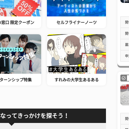
開
の窓口 限定クーポン
セルフライナーノーツ
開
募
申
ターンシップ特集
すれみの大学生あるある
なってきっかけを探そう！
開