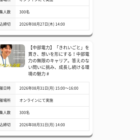
集人数
300名
込締切
2026年08月27日(木) 14:00
【中部電力】「きれいごと」を
貫き、想いを形にする！中部電
力の無限のキャリア。答えのな
い問いに挑み、成長し続ける環
境の魅力 #
催日時
2026年08月31日(月) 15:00〜16:00
催場所
オンラインにて実施
集人数
300名
込締切
2026年08月31日(月) 14:00