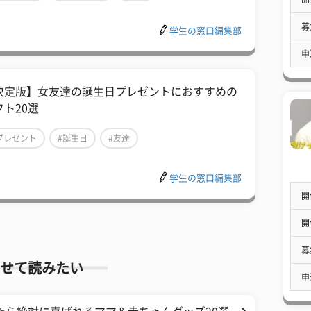
募
学生の窓口編集部
申
決定版】女友達の誕生日プレゼントにおすすめの
フト20選
プレゼント
#誕生日
#友達
学生の窓口編集部
開
開
募
せて読みたい
申