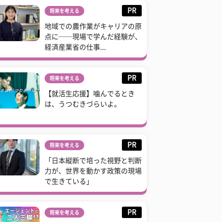
PR
将来を考える
地域での農作業がキャリアの原
点に──現場で学んだ経験が、
経済産業省の仕事...
PR
将来を考える
【就活生応援】噛んでるとき
は、うつむきづらいよ。
PR
将来を考える
「日本縦断で培った視野と判断
力が、世界を動かす政策の現場
で生きている」
PR
将来を考える