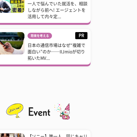
一人で悩んでいた就活を、相談
しながら前へ! エージェントを
活用して内々定...
PR
将来を考える
日本の通信市場はなぜ“複雑で
面白い”のか──IIJmioが切り
拓いたMV...
【ソニー】誰一人、同じキャリ