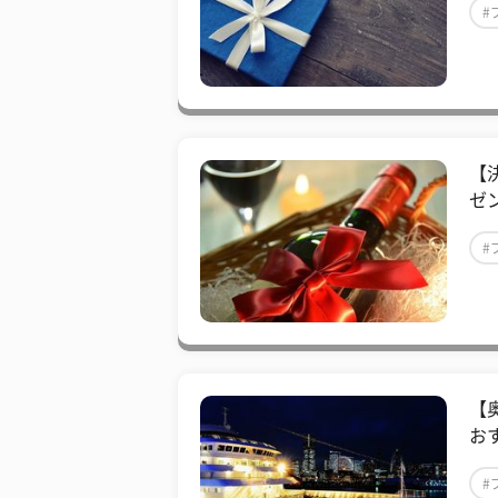
#
【
ゼ
#
【
お
#