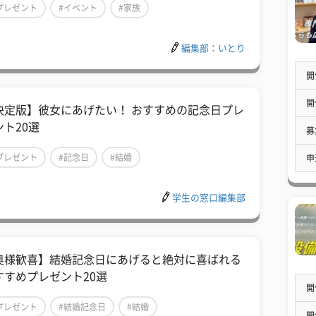
プレゼント
#イベント
#家族
編集部：いとり
開
開
決定版】彼女にあげたい！ おすすめの記念日プレ
ント20選
募
プレゼント
#記念日
#結婚
申
学生の窓口編集部
奥様歓喜】結婚記念日にあげると絶対に喜ばれる
すすめプレゼント20選
開
プレゼント
#結婚記念日
#結婚
開