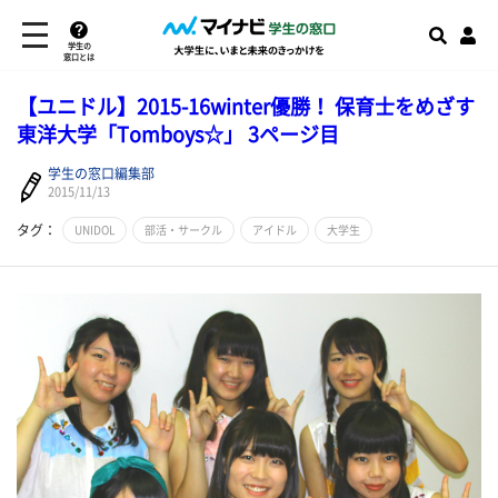
学生の
窓口とは
【ユニドル】​2015-16winter優勝！ 保育士をめざす
東洋大学「Tomboys☆」 3ページ目
学生の窓口編集部
2015/11/13
タグ：
UNIDOL
部活・サークル
アイドル
大学生