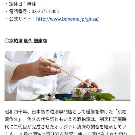
・定休日：無休
・電話番号：03-3572-5005
・公式サイト：
http://www.boheme.jp/ginza/
◯京粕漬 魚久 銀座店
昭和四十年、日本初の粕漬専門店として暖簾を挙げた「京粕
漬魚久」。魚久の代名詞ともいえる酒粕漬は、割烹料理屋時
代に二代目が完成させたオリジナル漬床の調合を継承してい
ます。 １級の酒粕と調味料を贅沢に使って漬け込まれた切り