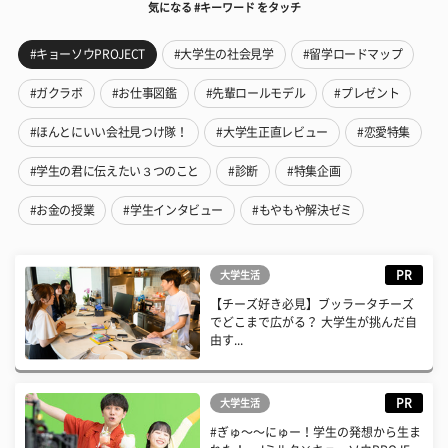
気になる #キーワード をタッチ
#キョーソウPROJECT
#大学生の社会見学
#留学ロードマップ
#ガクラボ
#お仕事図鑑
#先輩ロールモデル
#プレゼント
#ほんとにいい会社見つけ隊！
#大学生正直レビュー
#恋愛特集
#学生の君に伝えたい３つのこと
#診断
#特集企画
#お金の授業
#学生インタビュー
#もやもや解決ゼミ
PR
大学生活
【チーズ好き必見】ブッラータチーズ
でどこまで広がる？ 大学生が挑んだ自
由す...
PR
大学生活
#ぎゅ〜〜にゅー！学生の発想から生ま