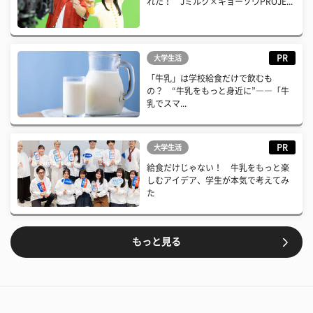
れた！ Jミルク×キョーソウPROJE...
PR
大学生活
「牛乳」は学校給食だけで飲むも
の？ “牛乳をもっと身近に”――「牛
乳でスマ...
PR
大学生活
給食だけじゃない！ 牛乳をもっと楽
しむアイデア、学生が本気で考えてみ
た
もっと見る