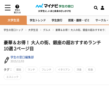
学生の
窓口とは
大学生活
学生トレンド
学生旅行
授業・履修・ゼミ
サークル・
学生の窓口トップ
大学生活
グルメ
豪華＆お得！ 大人の街、銀座の超おすすめランチ
豪華＆お得！ 大人の街、銀座の超おすすめランチ
10選 2ページ目
学生の窓口編集部
2015/11/03
タグ：
銀座
ランチ
フレンチ
イタリアン
洋食
和食
エスニック