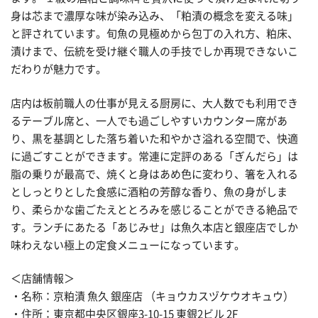
身は芯まで濃厚な味が染み込み、「粕漬の概念を変える味」
と評されています。旬魚の見極めから包丁の入れ方、粕床、
漬けまで、伝統を受け継ぐ職人の手技でしか再現できないこ
だわりが魅力です。
店内は板前職人の仕事が見える厨房に、大人数でも利用でき
るテーブル席と、一人でも過ごしやすいカウンター席があ
り、黒を基調とした落ち着いた和やかさ溢れる空間で、快適
に過ごすことができます。常連に定評のある「ぎんだら」は
脂の乗りが最高で、焼くと身はあめ色に変わり、箸を入れる
としっとりとした食感に酒粕の芳醇な香り、魚の身がしま
り、柔らかな歯ごたえととろみを感じることができる絶品で
す。ランチにあたる「あじみせ」は魚久本店と銀座店でしか
味わえない極上の定食メニューになっています。
＜店舗情報＞
・名称：京粕漬 魚久 銀座店 （キョウカスヅケウオキュウ）
・住所：東京都中央区銀座3-10-15 東銀2ビル 2F