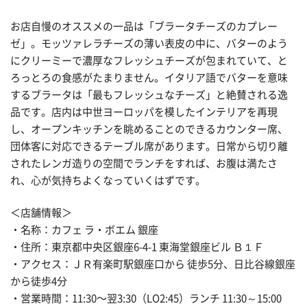
お店自慢のオススメの一品は「ブラータチーズのカプレー
ゼ」。モッツァレラチーズの薄い表皮の中に、バターのよう
にクリーミーで濃厚なフレッシュチーズが包まれていて、と
ろっとろの食感がたまりません。イタリア語でバターを意味
するブラータは「最もフレッシュなチーズ」と絶賛される逸
品です。店内は中世ヨーロッパを模したインテリアを再現
し、オープンキッチンを眺めることのできるカウンター席、
団体客に対応できるテーブル席があります。日常から切り離
されたレンガ造りの空間でランチをすれば、お腹は満たさ
れ、心が気持ちよくなっていくはずです。
＜店舗情報＞
・名称：カフェ ラ・ボエム 銀座
・住所：東京都中央区銀座6-4-1 東海堂銀座ビル Ｂ１Ｆ
・アクセス：ＪＲ有楽町駅銀座口から 徒歩5分、日比谷線銀座
から徒歩4分
・営業時間：11:30〜翌3:30（LO2:45）ランチ 11:30～15:00