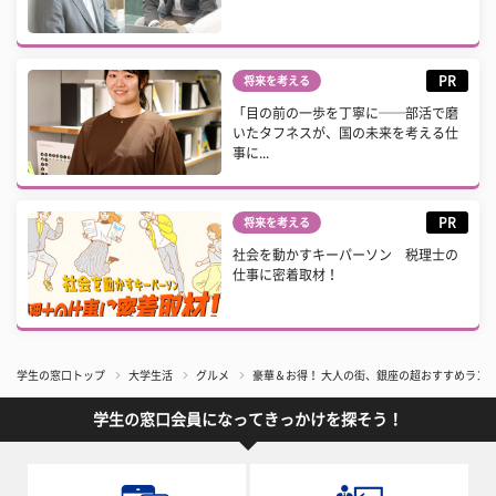
PR
将来を考える
「目の前の一歩を丁寧に──部活で磨
いたタフネスが、国の未来を考える仕
事に...
PR
将来を考える
社会を動かすキーパーソン 税理士の
仕事に密着取材！
学生の窓口トップ
大学生活
グルメ
豪華＆お得！ 大人の街、銀座の超おすすめランチ
学生の窓口会員になってきっかけを探そう！