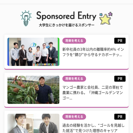
大学生にきっかけを届けるスポンサー
PR
将来を考える
新卒社員の3年以内の離職率約4% イン
フラを“錆び”から守るナカボーテッ...
PR
将来を考える
マンゴー農家と会社員、二足の草鞋で
農業に携わる。「沖縄ゴールデンマン
ゴー...
PR
将来を考える
過去の経験を活かし、“ゴールを見越し
た就活”で見つけた理想のキャリア