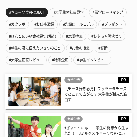
#キョーソウPROJECT
#大学生の社会見学
#留学ロードマップ
#ガクラボ
#お仕事図鑑
#先輩ロールモデル
#プレゼント
#ほんとにいい会社見つけ隊！
#恋愛特集
#もやもや解決ゼミ
#学生の君に伝えたい３つのこと
#お金の授業
#診断
#大学生正直レビュー
#特集企画
#学生インタビュー
PR
大学生活
【チーズ好き必見】ブッラータチーズ
でどこまで広がる？ 大学生が挑んだ自
由す...
PR
大学生活
#ぎゅ〜〜にゅー！学生の発想から生ま
れた！ Jミルク×キョーソウPROJE...