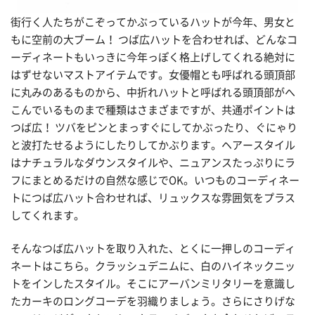
街行く人たちがこぞってかぶっているハットが今年、男女と
もに空前の大ブーム！ つば広ハットを合わせれば、どんなコ
ーディネートもいっきに今年っぽく格上げしてくれる絶対に
はずせないマストアイテムです。女優帽とも呼ばれる頭頂部
に丸みのあるものから、中折れハットと呼ばれる頭頂部がへ
こんでいるものまで種類はさまざまですが、共通ポイントは
つば広！ ツバをピンとまっすぐにしてかぶったり、ぐにゃり
と波打たせるようにしたりしてかぶります。ヘアースタイル
はナチュラルなダウンスタイルや、ニュアンスたっぷりにラ
フにまとめるだけの自然な感じでOK。いつものコーディネー
トにつば広ハット合わせれば、リュックスな雰囲気をプラス
してくれます。
そんなつば広ハットを取り入れた、とくに一押しのコーディ
ネートはこちら。クラッシュデニムに、白のハイネックニッ
トをインしたスタイル。そこにアーバンミリタリーを意識し
たカーキのロングコーデを羽織りましょう。さらにさりげな