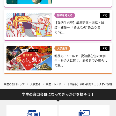
PR
将来を考える
【就活生必見】業界研究ー道路・舗
装・建設ー 「みんなの“あたりま
え”を...
PR
大学生活
都民もトリコに⁉ 愛知県在住の大学
生・社会人に聞く、愛知県での暮らし
の魅...
学生の窓口トップ
大学生活
学生トレンド
【保存版】2015秋冬チェックすべき帽子
学生の窓口会員になってきっかけを探そう！