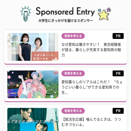
大学生にきっかけを届けるスポンサー
PR
将来を考える
なぜ愛知は働きやすい？ 東京経験者
が語る、暮らしが充実する愛知県の魅
力
PR
将来を考える
愛知暮らしのリアルはこれだ！ “ちょ
うどいい暮らし”ができる愛知県での
生...
PR
将来を考える
【就活生応援】噛んでるときは、うつ
むきづらいよ。