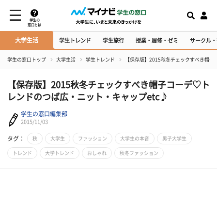
学生の
窓口とは
大学生活
学生トレンド
学生旅行
授業・履修・ゼミ
サークル・
学生の窓口トップ
大学生活
学生トレンド
【保存版】2015秋冬チェックすべき帽子
【保存版】2015秋冬チェックすべき帽子コーデ♡ト
レンドのつば広・ニット・キャップetc♪
学生の窓口編集部
2015/11/03
タグ：
秋
大学生
ファッション
大学生の本音
男子大学生
トレンド
大学トレンド
おしゃれ
秋冬ファッション