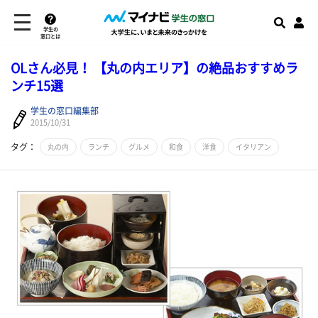
学生の
窓口とは
OLさん必見！ 【丸の内エリア】の絶品おすすめラ
ンチ15選
学生の窓口編集部
2015/10/31
タグ：
丸の内
ランチ
グルメ
和食
洋食
イタリアン