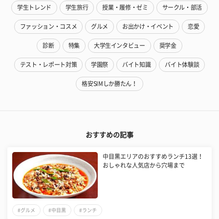
学生トレンド
学生旅行
授業・履修・ゼミ
サークル・部活
ファッション・コスメ
グルメ
お出かけ・イベント
恋愛
診断
特集
大学生インタビュー
奨学金
テスト・レポート対策
学園祭
バイト知識
バイト体験談
格安SIMしか勝たん！
おすすめの記事
中目黒エリアのおすすめランチ13選！
おしゃれな人気店から穴場まで
#グルメ
#中目黒
#ランチ