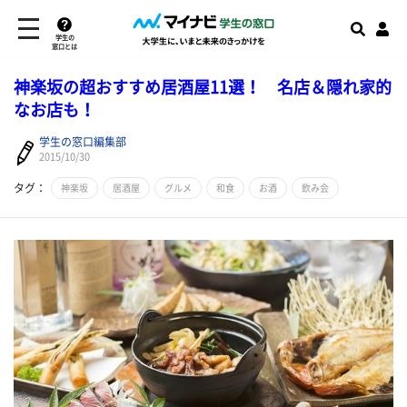
学生の
窓口とは
神楽坂の超おすすめ居酒屋11選！ 名店＆隠れ家的
なお店も！
学生の窓口編集部
2015/10/30
タグ：
神楽坂
居酒屋
グルメ
和食
お酒
飲み会