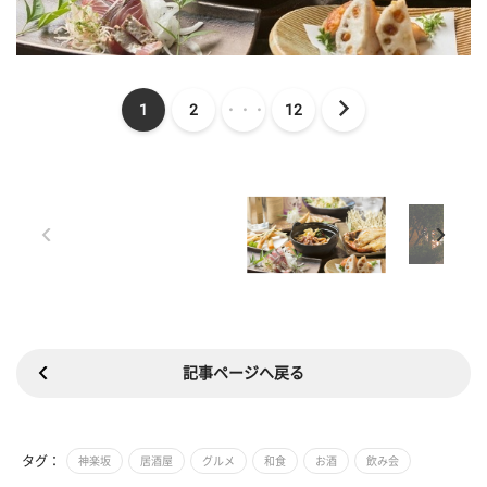
1
2
・・・
12
記事ページへ戻る
タグ：
神楽坂
居酒屋
グルメ
和食
お酒
飲み会