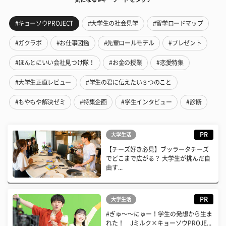
#キョーソウPROJECT
#大学生の社会見学
#留学ロードマップ
#ガクラボ
#お仕事図鑑
#先輩ロールモデル
#プレゼント
#ほんとにいい会社見つけ隊！
#お金の授業
#恋愛特集
#大学生正直レビュー
#学生の君に伝えたい３つのこと
#もやもや解決ゼミ
#特集企画
#学生インタビュー
#診断
PR
大学生活
【チーズ好き必見】ブッラータチーズ
でどこまで広がる？ 大学生が挑んだ自
由す...
PR
大学生活
#ぎゅ〜〜にゅー！学生の発想から生ま
れた！ Jミルク×キョーソウPROJE...