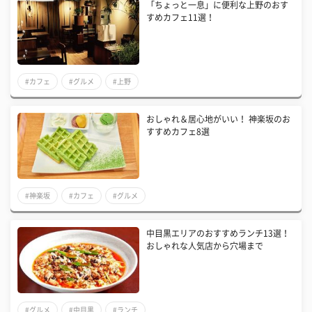
「ちょっと一息」に便利な上野のおす
すめカフェ11選！
#カフェ
#グルメ
#上野
おしゃれ＆居心地がいい！ 神楽坂のお
すすめカフェ8選
#神楽坂
#カフェ
#グルメ
中目黒エリアのおすすめランチ13選！
おしゃれな人気店から穴場まで
#グルメ
#中目黒
#ランチ