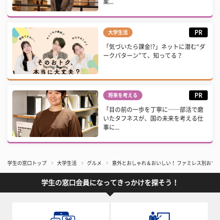
案...
PR
大学生活
「気づいたら課金!?」ネットに潜む“ダ
ークパターン”て、知ってる？
PR
将来を考える
「目の前の一歩を丁寧に──部活で磨
いたタフネスが、国の未来を考える仕
事に...
学生の窓口トップ
大学生活
グルメ
意外とおしゃれ＆おいしい！ ファミレス別おす
学生の窓口会員になってきっかけを探そう！