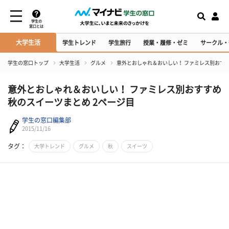
学生の
窓口とは
大学生活
学生トレンド
学生旅行
授業・履修・ゼミ
サークル・
学生の窓口トップ
大学生活
グルメ
意外とおしゃれ＆おいしい！ ファミレス別おす
意外とおしゃれ＆おいしい！ ファミレス別おすすめ
秋のスイーツまとめ 2ページ目
学生の窓口編集部
2015/11/16
タグ：
大学トレンド
グルメ
秋
スイーツ