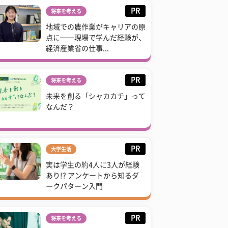
PR
将来を考える
地域での農作業がキャリアの原
点に──現場で学んだ経験が、
経済産業省の仕事...
PR
将来を考える
未来を創る「シャカカチ」って
なんだ？
PR
大学生活
実は学生の約4人に3人が経験
あり!? アンケートから知るダ
ークパターン入門
PR
将来を考える