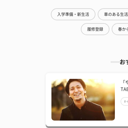
入学準備・新生活
車のある生活
履修登録
春から
お
「
T
#