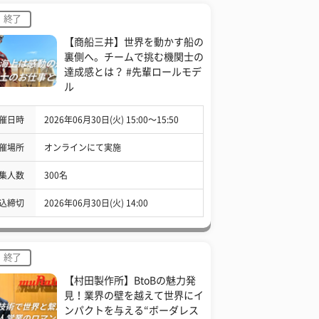
終了
【商船三井】世界を動かす船の
裏側へ。チームで挑む機関士の
達成感とは？ #先輩ロールモデ
ル
催日時
2026年06月30日(火) 15:00〜15:50
催場所
オンラインにて実施
集人数
300名
込締切
2026年06月30日(火) 14:00
終了
【村田製作所】BtoBの魅力発
見！業界の壁を越えて世界にイ
ンパクトを与える“ボーダレス