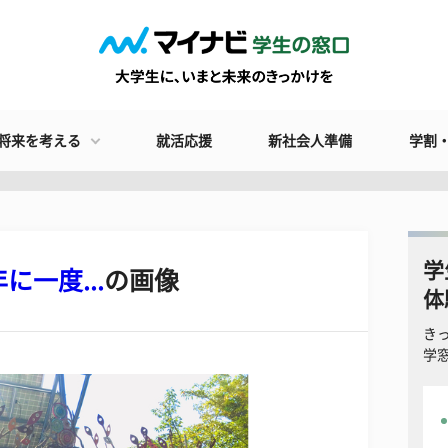
将来を考える
就活応援
新社会人準備
学割
学
に一度...
の画像
体
き
学