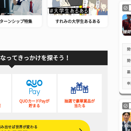
ターンシップ特集
すれみの大学生あるある
開
なってきっかけを探そう！
開
募
申
QUOカードPayが
抽選で豪華賞品が
催
貯まる
当たる
踏み出せば世界が変わる