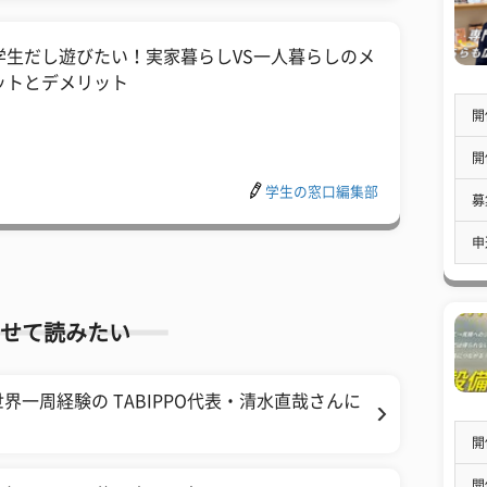
学生だし遊びたい！実家暮らしVS一人暮らしのメ
ットとデメリット
開
開
学生の窓口編集部
募
申
せて読みたい
一周経験の TABIPPO代表・清水直哉さんに
開
開