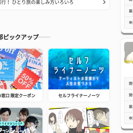
行！ ひとり旅の楽しみ方いろいろ
募
申
部ピックアップ
開
開
の窓口 限定クーポン
セルフライナーノーツ
募
申