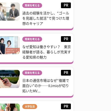
PR
将来を考える
過去の経験を活かし、“ゴール
を見越した就活”で見つけた理
想のキャリア
PR
将来を考える
なぜ愛知は働きやすい？ 東京
経験者が語る、暮らしが充実す
る愛知県の魅力
PR
将来を考える
日本の通信市場はなぜ“複雑で
面白い”のか──IIJmioが切り
拓いたMV...
PR
大学生活