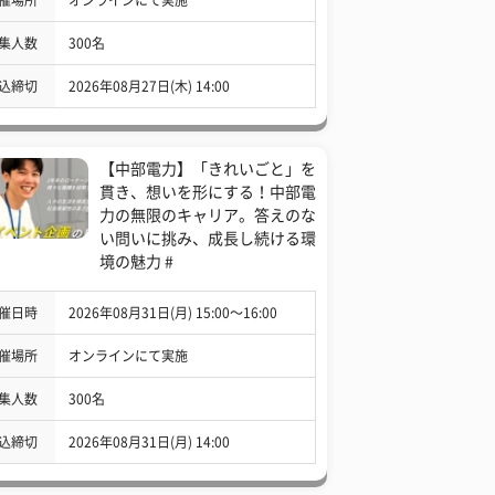
集人数
300名
込締切
2026年08月27日(木) 14:00
【中部電力】「きれいごと」を
貫き、想いを形にする！中部電
力の無限のキャリア。答えのな
い問いに挑み、成長し続ける環
境の魅力 #
催日時
2026年08月31日(月) 15:00〜16:00
催場所
オンラインにて実施
集人数
300名
込締切
2026年08月31日(月) 14:00