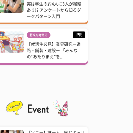
実は学生の約4人に3人が経験
あり!? アンケートから知るダ
ークパターン入門
PR
将来を考える
【就活生必見】業界研究ー道
路・舗装・建設ー 「みんな
の“あたりまえ”を...
【ソニー】誰一人、同じキャリ