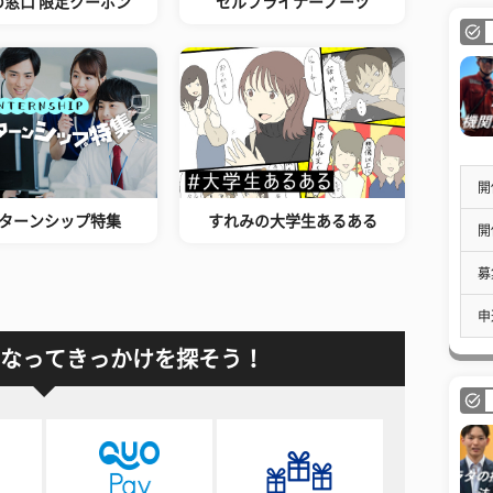
の窓口 限定クーポン
セルフライナーノーツ
開
ターンシップ特集
すれみの大学生あるある
開
募
申
なってきっかけを探そう！