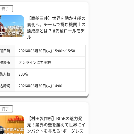
終了
【商船三井】世界を動かす船の
裏側へ。チームで挑む機関士の
達成感とは？ #先輩ロールモデ
ル
催日時
2026年06月30日(火) 15:00〜15:50
催場所
オンラインにて実施
集人数
300名
込締切
2026年06月30日(火) 14:00
終了
【村田製作所】BtoBの魅力発
見！業界の壁を越えて世界にイ
ンパクトを与える“ボーダレス