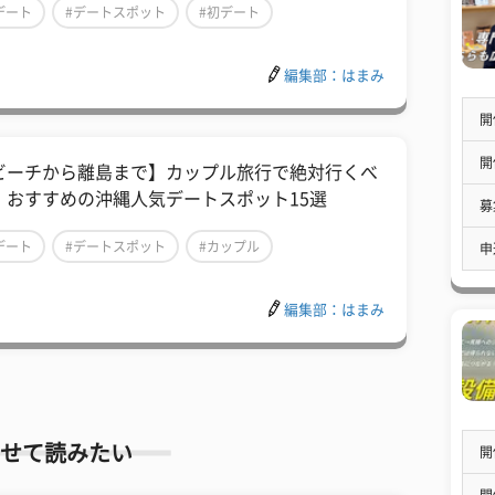
デート
#デートスポット
#初デート
編集部：はまみ
開
開
ビーチから離島まで】カップル旅行で絶対行くべ
、おすすめの沖縄人気デートスポット15選
募
デート
#デートスポット
#カップル
申
編集部：はまみ
せて読みたい
開
開