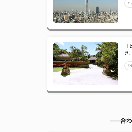
#
【
き
#
合わ