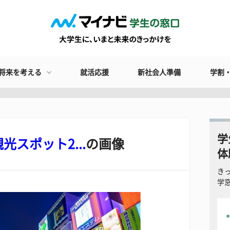
将来を考える
就活応援
新社会人準備
学割
学
スポット2...
の画像
体
き
学