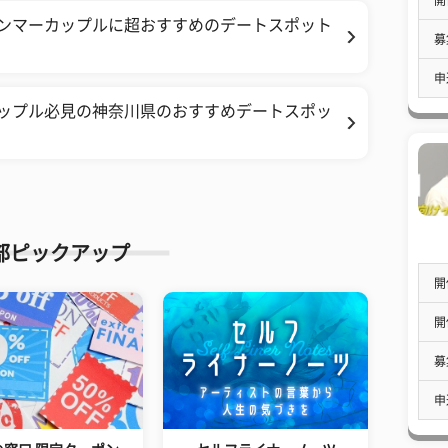
 グンマーカップルに超おすすめのデートスポット
募
申
 カップル必見の神奈川県のおすすめデートスポッ
部ピックアップ
開
開
募
申