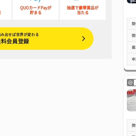
QUOカードPayが
抽選で豪華賞品が
催
貯まる
当たる
開
踏み出せば世界が変わる
開
無料会員登録
募
申
開