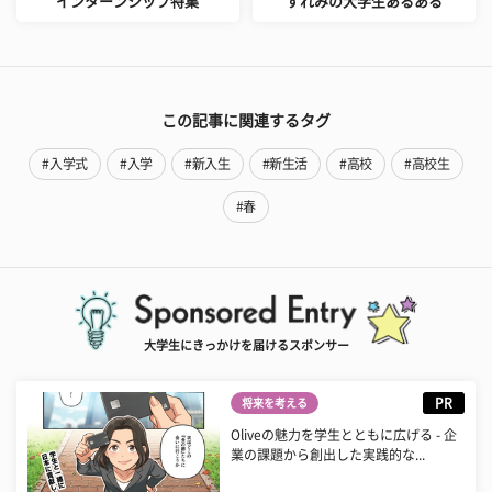
インターンシップ特集
すれみの大学生あるある
この記事に関連するタグ
#入学式
#入学
#新入生
#新生活
#高校
#高校生
#春
大学生にきっかけを届けるスポンサー
PR
将来を考える
Oliveの魅力を学生とともに広げる - 企
業の課題から創出した実践的な...