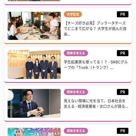
PR
大学生活
【チーズ好き必見】ブッラータチーズ
でどこまで広がる？ 大学生が挑んだ自
由...
PR
将来を考える
学生起業家も使ってる！？ - SMBCグル
ープの「Trunk（トランク）...
PR
将来を考える
見えない現場に光を当て、日本社会を
支える - 経済産業省・水口さんが語る...
PR
将来を考える