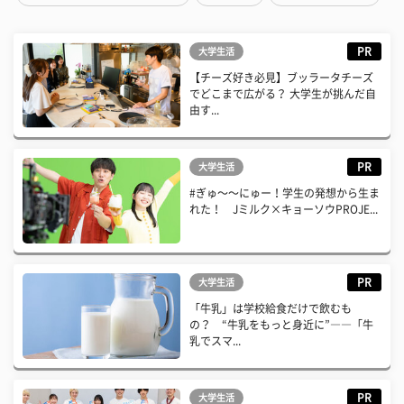
PR
大学生活
【チーズ好き必見】ブッラータチーズ
でどこまで広がる？ 大学生が挑んだ自
由す...
PR
大学生活
#ぎゅ〜〜にゅー！学生の発想から生ま
れた！ Jミルク×キョーソウPROJE...
PR
大学生活
「牛乳」は学校給食だけで飲むも
の？ “牛乳をもっと身近に”――「牛
乳でスマ...
PR
大学生活