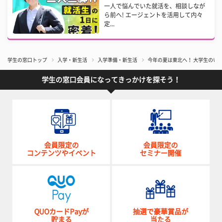
一人で悩んでいた就活を、相談しなが
ら前へ! エージェントを活用して内々
定...
学生の窓口トップ
入学・新生活
入学準備・新生活
今年の夏は東北へ！ 大学生のい
学生の窓口会員になってきっかけを探そう！
会員限定の
会員限定の
コンテンツやイベント
セミナー開催
QUOカードPayが
抽選で豪華賞品が
貯まる
当たる