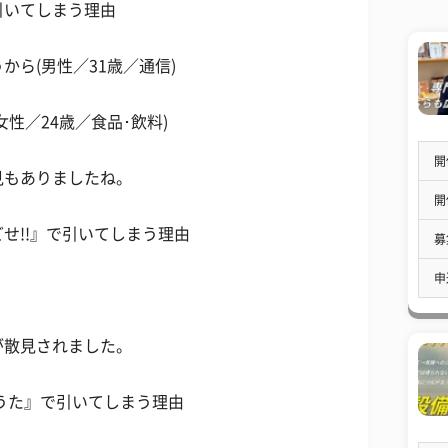
引いてしまう理由
ら(男性／31歳／通信)
性／24歳／食品･飲料)
開
見もありましたね。
開
せ!!』で引いてしまう理由
募
申
が散見されました。
んのうた』で引いてしまう理由