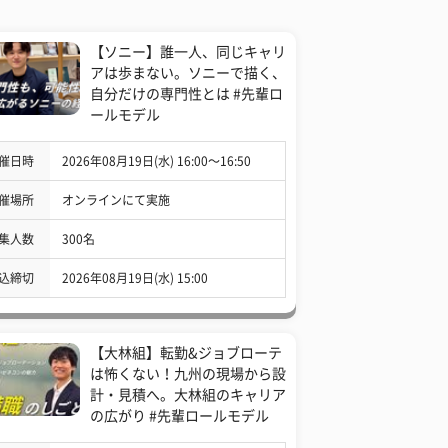
【ソニー】誰一人、同じキャリ
アは歩まない。ソニーで描く、
自分だけの専門性とは #先輩ロ
ールモデル
催日時
2026年08月19日(水) 16:00〜16:50
催場所
オンラインにて実施
集人数
300名
込締切
2026年08月19日(水) 15:00
【大林組】転勤&ジョブローテ
は怖くない！九州の現場から設
計・見積へ。大林組のキャリア
の広がり #先輩ロールモデル