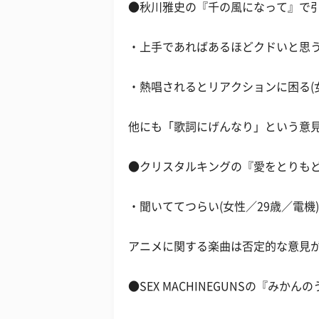
●秋川雅史の『千の風になって』で
・上手であればあるほどクドいと思うか
・熱唱されるとリアクションに困る(女
他にも「歌詞にげんなり」という意
●クリスタルキングの『愛をとりもど
・聞いててつらい(女性／29歳／電機)
アニメに関する楽曲は否定的な意見
●SEX MACHINEGUNSの『みか