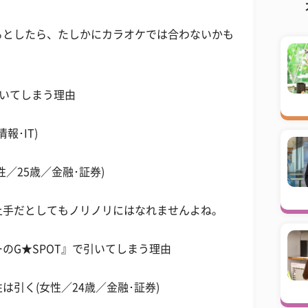
るとしたら、たしかにカラオケでは合わないかも
引いてしまう理由
報･IT)
／25歳／金融･証券)
上手だとしてもノリノリにはなれませんよね。
のG★SPOT』で引いてしまう理由
引く(女性／24歳／金融･証券)