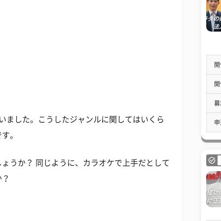
開
開
募
ていました。こうしたジャンルに関してはいくら
申
です。
ょうか？ 同じように、カラオケで上手だとして
か？
）