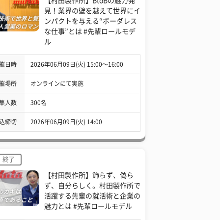
【村田製作所】BtoBの魅力発
見！業界の壁を越えて世界にイ
ンパクトを与える“ボーダレス
な仕事”とは #先輩ロールモデ
ル
催日時
2026年06月09日(火) 15:00〜16:00
催場所
オンラインにて実施
集人数
300名
込締切
2026年06月09日(火) 14:00
終了
【村田製作所】飾らず、偽ら
ず、自分らしく。村田製作所で
活躍する先輩の就活術と企業の
魅力とは #先輩ロールモデル