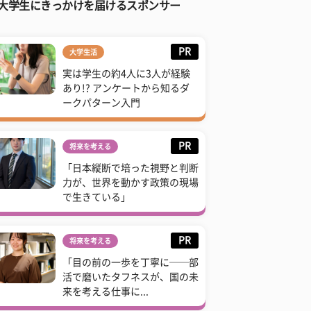
大学生にきっかけを届けるスポンサー
PR
大学生活
実は学生の約4人に3人が経験
あり!? アンケートから知るダ
ークパターン入門
PR
将来を考える
「日本縦断で培った視野と判断
力が、世界を動かす政策の現場
で生きている」
PR
将来を考える
「目の前の一歩を丁寧に──部
活で磨いたタフネスが、国の未
来を考える仕事に...