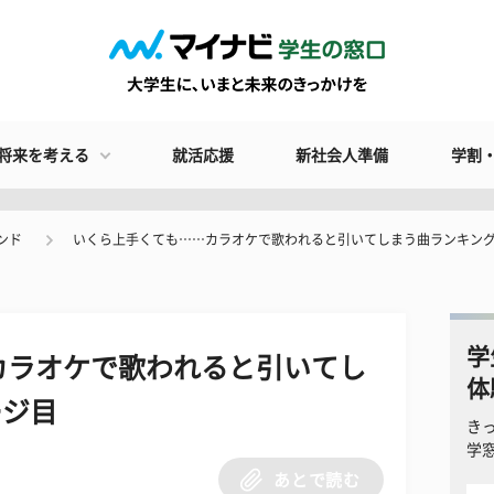
将来を考える
就活応援
新社会人準備
学割
ンド
いくら上手くても……カラオケで歌われると引いてしまう曲ランキン
学
カラオケで歌われると引いてし
体
ージ目
き
学
あとで読む