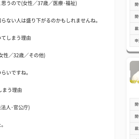
うので(女性／37歳／医療･福祉)
開
開
知らない人は盛り下がるのかもしれませんね。
募
いてしまう理由
申
女性／32歳／その他)
つらいですね。
しまう理由
開
法人･官公庁)
開
た。
募