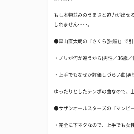
もし本物並みのうまさと迫力が出せ
しれません……。
●森山直太朗の『さくら(独唱)』で
・ノリが何か違うから(男性／36歳／情
・上手でもなぜか評価しづらい曲(男性
ゆったりとしたテンポの曲なので、
●サザンオールスターズの『マンピー
・完全に下ネタなので、上手でも女性は