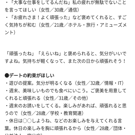
・「大事な仕事をしてるんだね」私の疲れが無駄でないこと
を言ってほしい（女性／30歳／通信）
・「お疲れさま！よく頑張った」など褒めてくれると、すご
く気持ちが和む（女性／21歳／ホテル・旅行・アミューズメ
ント）
「頑張ったね」「えらいね」と褒められると、気分がいいで
すよね。気持ちが軽くなって、また次の日から頑張れそう！
●デートの約束がほしい
・遊びの提案。気分が明るくなる（女性／32歳／情報・IT）
・週末、美味しいものでも食べにいこう。ご褒美を用意して
くれると頑張れる（女性／31歳／その他）
・週末のお誘いをしてくる。楽しみがあれば、頑張れると思
うので（女性／28歳／学校・教育関連）
・休日は○○しようね、などのお楽しみを与えてくれる言
葉。休日の楽しみを胸に頑張れるから（女性／28歳／団体・