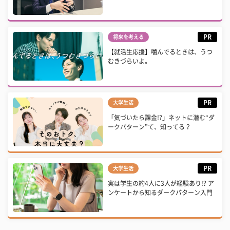
PR
将来を考える
【就活生応援】噛んでるときは、うつ
むきづらいよ。
PR
大学生活
「気づいたら課金!?」ネットに潜む“ダ
ークパターン”て、知ってる？
PR
大学生活
実は学生の約4人に3人が経験あり!? ア
ンケートから知るダークパターン入門