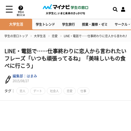
学生の
窓口とは
大学生活
学生トレンド
学生旅行
授業・履修・ゼミ
サークル・
学生の窓口トップ
大学生活
恋愛
LINE・電話で……仕事終わりに恋人から言われ
LINE・電話で……仕事終わりに恋人から言われたい
フレーズ「いつも頑張ってるね」「美味しいもの食
べに行こう」
編集部：はまみ
2015/08/27
タグ：
恋人
デート
社会人
恋愛
仕事