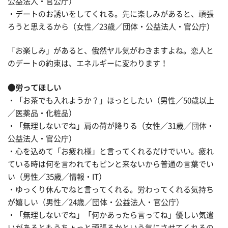
公益法人・官公庁）
・デートのお誘いをしてくれる。先に楽しみがあると、頑張
ろうと思えるから（女性／23歳／団体・公益法人・官公庁）
「お楽しみ」があると、俄然ヤル気がわきますよね。恋人と
のデートの約束は、エネルギーに変わります！
●労ってほしい
・「お茶でも入れようか？」ほっとしたい（男性／50歳以上
／医薬品・化粧品）
・「無理しないでね」肩の荷が降りる（女性／31歳／団体・
公益法人・官公庁）
・心を込めて「お疲れ様」と言ってくれるだけでいい。疲れ
ている時は何を言われてもピンと来ないから普通の言葉でい
い（男性／35歳／情報・IT）
・ゆっくり休んでねと言ってくれる。労わってくれる気持ち
が嬉しい（男性／24歳／団体・公益法人・官公庁）
・「無理しないでね」「何かあったら言ってね」優しい気遣
いがあるともうちょっと頑張るかという気にさせてくれるの