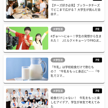
【チーズ好き必見】ブッラータチーズ
でどこまで広がる？ 大学生が挑んだ自
由す...
PR
大学生活
#ぎゅ〜〜にゅー！学生の発想から生ま
れた！ Jミルク×キョーソウPROJE...
PR
大学生活
「牛乳」は学校給食だけで飲むも
の？ “牛乳をもっと身近に”――「牛
乳でスマ...
PR
大学生活
給食だけじゃない！ 牛乳をもっと楽
しむアイデア、学生が本気で考えてみ
た