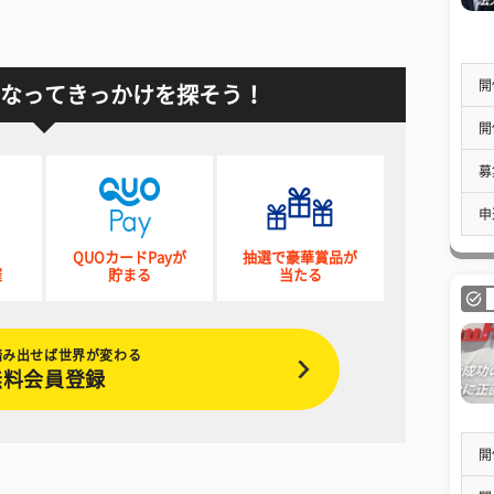
開
なってきっかけを探そう！
開
募
申
QUOカードPayが
抽選で豪華賞品が
催
貯まる
当たる
踏み出せば世界が変わる
無料会員登録
開