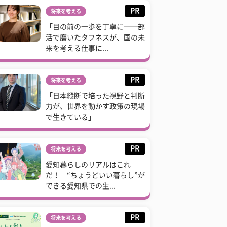
PR
将来を考える
「目の前の一歩を丁寧に──部
活で磨いたタフネスが、国の未
来を考える仕事に...
PR
将来を考える
「日本縦断で培った視野と判断
力が、世界を動かす政策の現場
で生きている」
PR
将来を考える
愛知暮らしのリアルはこれ
だ！ “ちょうどいい暮らし”が
できる愛知県での生...
PR
将来を考える