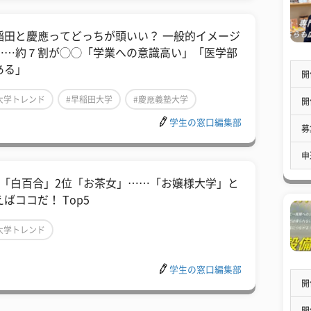
稲田と慶應ってどっちが頭いい？ 一般的イメージ
……約７割が◯◯「学業への意識高い」「医学部
ある」
開
大学トレンド
#早稲田大学
#慶應義塾大学
開
学生の窓口編集部
募
申
位「白百合」2位「お茶女」……「お嬢様大学」と
ばココだ！ Top5
大学トレンド
学生の窓口編集部
開
開