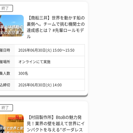
終了
【商船三井】世界を動かす船の
裏側へ。チームで挑む機関士の
達成感とは？ #先輩ロールモデ
ル
催日時
2026年06月30日(火) 15:00〜15:50
催場所
オンラインにて実施
集人数
300名
込締切
2026年06月30日(火) 14:00
終了
【村田製作所】BtoBの魅力発
見！業界の壁を越えて世界にイ
ンパクトを与える“ボーダレス