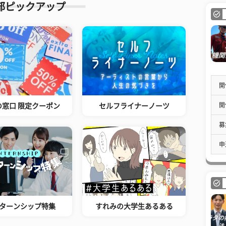
部ピックアップ
開
開
の窓口 限定クーポン
セルフライナーノーツ
募
申
ターンシップ特集
すれみの大学生あるある