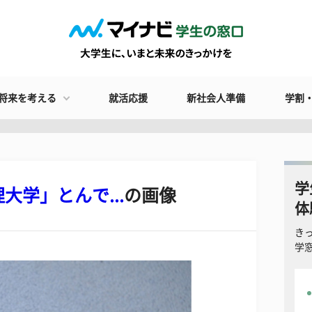
将来を考える
就活応援
新社会人準備
学割
学
学」とんで...
の画像
体
き
学