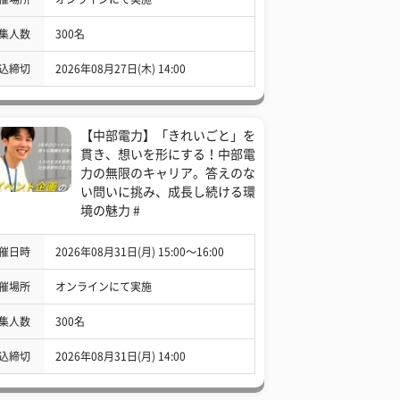
集人数
300名
込締切
2026年08月27日(木) 14:00
【中部電力】「きれいごと」を
貫き、想いを形にする！中部電
力の無限のキャリア。答えのな
い問いに挑み、成長し続ける環
境の魅力 #
催日時
2026年08月31日(月) 15:00〜16:00
催場所
オンラインにて実施
集人数
300名
込締切
2026年08月31日(月) 14:00