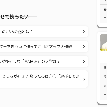
募
せて読みたい
申
のUMAの謎とは!?
スターをきれいに作って注目度アップ大作戦！
が多そうな「MARCH」の大学は？
開
、どっちが好き？ 勝ったのは◯◯「遊びもでき
開
募
申