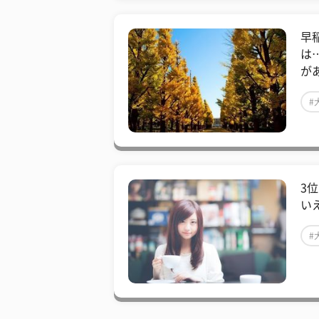
早
は
が
#
3
いえ
#