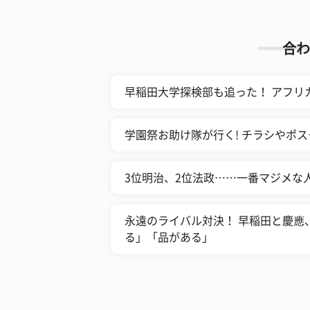
合わ
早稲田大学探検部も追った！ アフリカ
学園祭お助け隊が行く! チラシやポ
3位明治、2位法政……一番マジメな人
永遠のライバル対決！ 早稲田と慶應
る」「品がある」