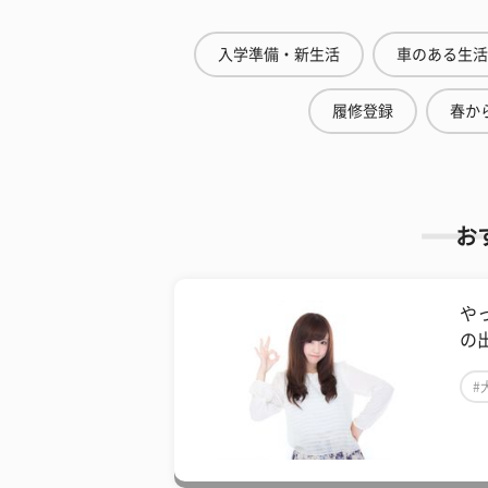
入学準備・新生活
車のある生活
履修登録
春から
お
や
の
#