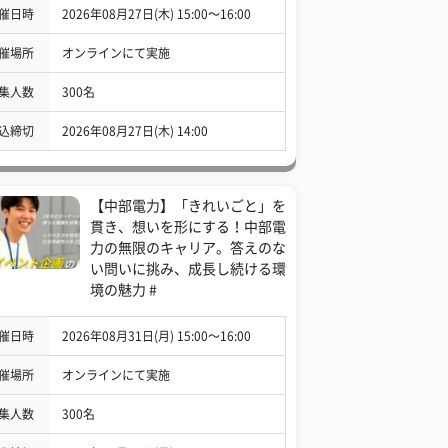
催日時
2026年08月27日(木) 15:00〜16:00
催場所
オンラインにて実施
集人数
300名
込締切
2026年08月27日(木) 14:00
【中部電力】「きれいごと」を
貫き、想いを形にする！中部電
力の無限のキャリア。答えのな
い問いに挑み、成長し続ける環
境の魅力 #
催日時
2026年08月31日(月) 15:00〜16:00
催場所
オンラインにて実施
集人数
300名