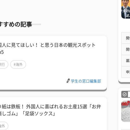
すすめの記事
開
国人に見てほしい！ と思う日本の観光スポット
開
p5
募
旅行
#海外
申
学生の窓口編集部
り紙は鉄板！ 外国人に喜ばれるお土産15選「お弁
消しゴム」「足袋ソックス」
海外