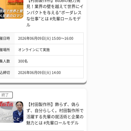
【村田製作所】BtoBの魅力発
見！業界の壁を越えて世界にイ
ンパクトを与える“ボーダレス
な仕事”とは #先輩ロールモデ
ル
催日時
2026年06月09日(火) 15:00〜16:00
催場所
オンラインにて実施
集人数
300名
込締切
2026年06月09日(火) 14:00
終了
【村田製作所】飾らず、偽ら
ず、自分らしく。村田製作所で
活躍する先輩の就活術と企業の
魅力とは #先輩ロールモデル