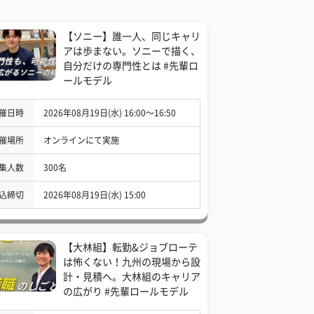
【ソニー】誰一人、同じキャリ
アは歩まない。ソニーで描く、
自分だけの専門性とは #先輩ロ
ールモデル
催日時
2026年08月19日(水) 16:00〜16:50
催場所
オンラインにて実施
集人数
300名
込締切
2026年08月19日(水) 15:00
【大林組】転勤&ジョブローテ
は怖くない！九州の現場から設
計・見積へ。大林組のキャリア
の広がり #先輩ロールモデル