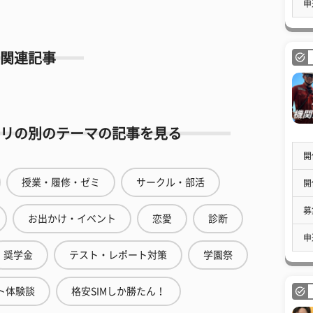
申
関連記事
リの別のテーマの記事を見る
開
授業・履修・ゼミ
サークル・部活
開
募
お出かけ・イベント
恋愛
診断
申
奨学金
テスト・レポート対策
学園祭
ト体験談
格安SIMしか勝たん！