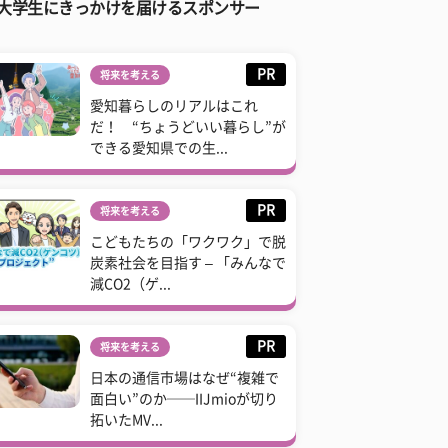
大学生にきっかけを届けるスポンサー
PR
将来を考える
愛知暮らしのリアルはこれ
だ！ “ちょうどいい暮らし”が
できる愛知県での生...
PR
将来を考える
こどもたちの「ワクワク」で脱
炭素社会を目指す – 「みんなで
減CO2（ゲ...
PR
将来を考える
日本の通信市場はなぜ“複雑で
面白い”のか──IIJmioが切り
拓いたMV...