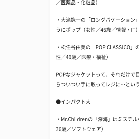
／医薬品・化粧品）
・大滝詠一の「ロングバケーション
うにポップ（女性／46歳／情報・IT
・松任谷由美の「POP CLASSI
性／40歳／医療・福祉）
POPなジャケットって、それだけで
らついつい手に取ってレジに…とい
●インパクト大
・Mr.Childrenの「深海」はミ
36歳／ソフトウェア）