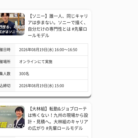
【ソニー】誰一人、同じキャリ
アは歩まない。ソニーで描く、
自分だけの専門性とは #先輩ロ
ールモデル
催日時
2026年08月19日(水) 16:00〜16:50
催場所
オンラインにて実施
集人数
300名
込締切
2026年08月19日(水) 15:00
【大林組】転勤&ジョブローテ
は怖くない！九州の現場から設
計・見積へ。大林組のキャリア
の広がり #先輩ロールモデル