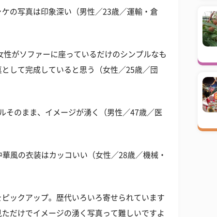
ケの写真は印象深い（男性／23歳／運輸・倉
鬱」。女性がソファーに座っているだけのシンプルなも
として完成していると思う（女性／25歳／団
イトルそのまま、イメージが湧く（男性／47歳／医
の中華風の衣装はカッコいい（女性／28歳／機械・
をピックアップ。歴代いろいろ寄せられています
見ただけでイメージの湧く写真って難しいですよ