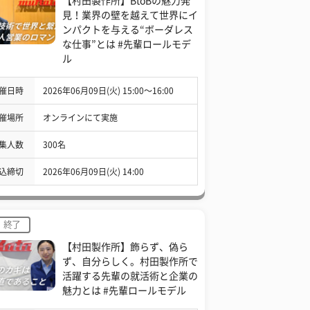
【村田製作所】BtoBの魅力発
見！業界の壁を越えて世界にイ
ンパクトを与える“ボーダレス
な仕事”とは #先輩ロールモデ
ル
催日時
2026年06月09日(火) 15:00〜16:00
催場所
オンラインにて実施
集人数
300名
込締切
2026年06月09日(火) 14:00
終了
【村田製作所】飾らず、偽ら
ず、自分らしく。村田製作所で
活躍する先輩の就活術と企業の
魅力とは #先輩ロールモデル