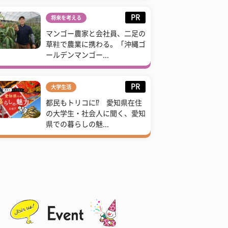
PR
将来を考える
マンゴー農家と会社員、二足の
草鞋で農業に携わる。「沖縄ゴ
ールデンマンゴー...
PR
大学生活
都民もトリコに⁉ 愛知県在住
の大学生・社会人に聞く、愛知
県での暮らしの魅...