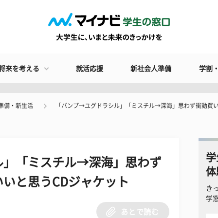
将来を考える
就活応援
新社会人準備
学割
準備・新生活
「バンプ→ユグドラシル」「ミスチル→深海」思わず衝動買い
学
ル」「ミスチル→深海」思わず
体
いと思うCDジャケット
き
学
あとで読む