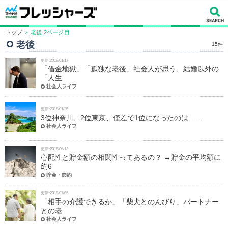
トップ
＞ 老後 2ページ目
老後
15件
更新:2018/01/17
「借金地獄」「孤独な老後」社会人が思う、結婚以外の
「人生
社会人ライフ
更新:2018/01/25
3位神奈川、2位東京、僅差で1位になったのは......
社会人ライフ
更新:2016/06/13
心配性と貯金額の相関性ってあるの？ →貯金の平均額に
約6
貯金・節約
更新:2018/07/05
「相手の介護できるか」「柴犬とのんびり」パートナー
との老
社会人ライフ