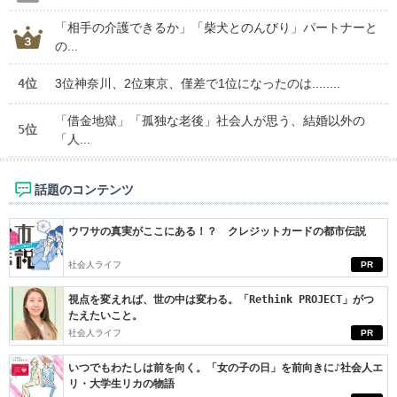
「相手の介護できるか」「柴犬とのんびり」パートナーと
の...
4位
3位神奈川、2位東京、僅差で1位になったのは........
「借金地獄」「孤独な老後」社会人が思う、結婚以外の
5位
「人...
話題のコンテンツ
ウワサの真実がここにある！？ クレジットカードの都市伝説
社会人ライフ
PR
視点を変えれば、世の中は変わる。「Rethink PROJECT」がつ
たえたいこと。
社会人ライフ
PR
いつでもわたしは前を向く。「女の子の日」を前向きに♪社会人エ
リ・大学生リカの物語