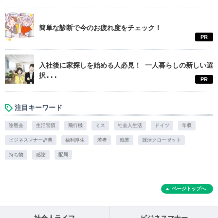
簡単な診断で今のお疲れ度をチェック！
PR
入社後に家探しを始める人必見！ 一人暮らしの新しい選
択...
PR
注目キーワード
謝恩会
生活習慣
飛行機
ミス
社会人生活
ドイツ
年収
ビジネスマナー辞典
福利厚生
若者
残業
就活クローゼット
持ち物
感謝
配属
ページトップへ