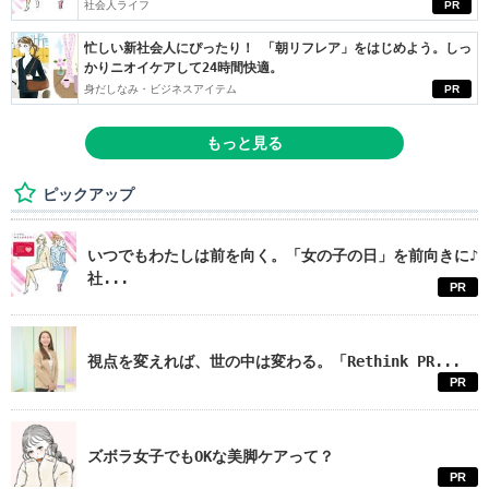
社会人ライフ
PR
忙しい新社会人にぴったり！ 「朝リフレア」をはじめよう。しっ
かりニオイケアして24時間快適。
身だしなみ・ビジネスアイテム
PR
もっと見る
ピックアップ
いつでもわたしは前を向く。「女の子の日」を前向きに♪
社...
PR
視点を変えれば、世の中は変わる。「Rethink PR...
PR
ズボラ女子でもOKな美脚ケアって？
PR