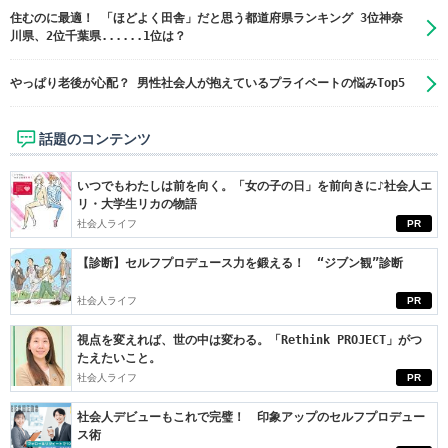
住むのに最適！ 「ほどよく田舎」だと思う都道府県ランキング 3位神奈
川県、2位千葉県......1位は？
やっぱり老後が心配？ 男性社会人が抱えているプライベートの悩みTop5
話題のコンテンツ
いつでもわたしは前を向く。「女の子の日」を前向きに♪社会人エ
リ・大学生リカの物語
社会人ライフ
PR
【診断】セルフプロデュース力を鍛える！ “ジブン観”診断
社会人ライフ
PR
視点を変えれば、世の中は変わる。「Rethink PROJECT」がつ
たえたいこと。
社会人ライフ
PR
社会人デビューもこれで完璧！ 印象アップのセルフプロデュー
ス術