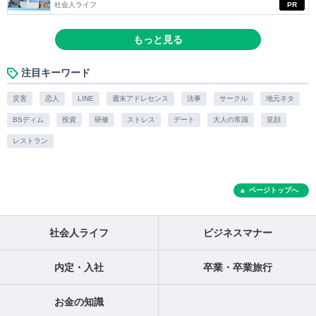
社会人ライフ
PR
もっと見る
注目キーワード
災害
恋人
LINE
週末アドレセンス
法事
サークル
地元ネタ
BSディム
投資
研修
ストレス
デート
大人の常識
笑顔
レストラン
ページトップへ
社会人ライフ
ビジネスマナー
内定・入社
卒業・卒業旅行
お金の知識