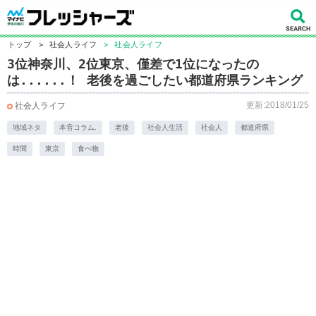
トップ
>
社会人ライフ
>
社会人ライフ
3位神奈川、2位東京、僅差で1位になったの
は......！ 老後を過ごしたい都道府県ランキング
更新:2018/01/25
社会人ライフ
地域ネタ
本音コラム.
老後
社会人生活
社会人
都道府県
時間
東京
食べ物