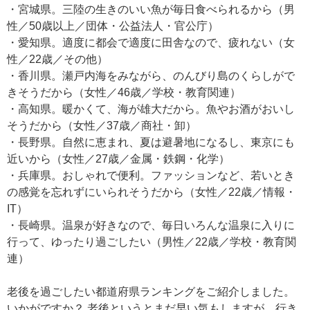
・宮城県。三陸の生きのいい魚が毎日食べられるから（男
性／50歳以上／団体・公益法人・官公庁）
・愛知県。適度に都会で適度に田舎なので、疲れない（女
性／22歳／その他）
・香川県。瀬戸内海をみながら、のんびり島のくらしがで
きそうだから（女性／46歳／学校・教育関連）
・高知県。暖かくて、海が雄大だから。魚やお酒がおいし
そうだから（女性／37歳／商社・卸）
・長野県。自然に恵まれ、夏は避暑地になるし、東京にも
近いから（女性／27歳／金属・鉄鋼・化学）
・兵庫県。おしゃれで便利。ファッションなど、若いとき
の感覚を忘れずにいられそうだから（女性／22歳／情報・
IT）
・長崎県。温泉が好きなので、毎日いろんな温泉に入りに
行って、ゆったり過ごしたい（男性／22歳／学校・教育関
連）
老後を過ごしたい都道府県ランキングをご紹介しました。
いかがですか？ 老後というとまだ早い気もしますが、行き