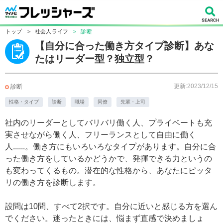
トップ
>
社会人ライフ
>
診断
【自分に合った働き方タイプ診断】あな
たはリーダー型？独立型？
更新:2023/12/15
診断
性格・タイプ
診断
職場
同僚
先輩・上司
社内のリーダーとしてバリバリ働く人、プライベートも充
実させながら働く人、フリーランスとして自由に働く
人......。働き方にもいろいろなタイプがあります。自分に合
った働き方をしているかどうかで、発揮できる力というの
も変わってくるもの。潜在的な性格から、あなたにピッタ
リの働き方を診断します。
設問は10問、すべて2択です。自分に近いと感じる方を選ん
でください。迷ったときには、悩まず直感で決めましょ