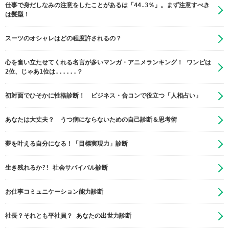
仕事で身だしなみの注意をしたことがあるは「44.3％」。まず注意すべき
は髪型！
スーツのオシャレはどの程度許されるの？
心を奮い立たせてくれる名言が多いマンガ・アニメランキング！ ワンピは
2位、じゃあ1位は......？
初対面でひそかに性格診断！ ビジネス・合コンで役立つ「人相占い」
あなたは大丈夫？ うつ病にならないための自己診断＆思考術
夢を叶える自分になる！「目標実現力」診断
生き残れるか?! 社会サバイバル診断
お仕事コミュニケーション能力診断
社長？それとも平社員？ あなたの出世力診断