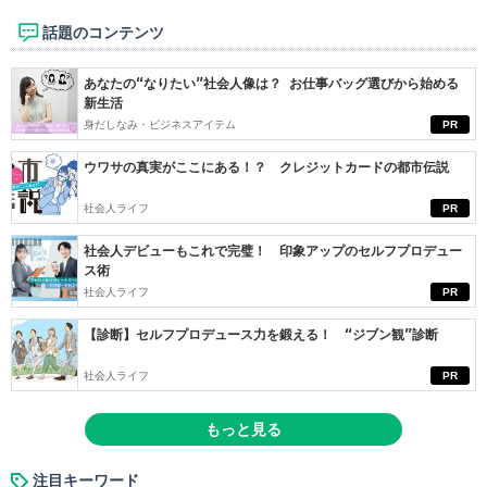
話題のコンテンツ
あなたの“なりたい”社会人像は？ お仕事バッグ選びから始める
新生活
身だしなみ・ビジネスアイテム
PR
ウワサの真実がここにある！？ クレジットカードの都市伝説
社会人ライフ
PR
社会人デビューもこれで完璧！ 印象アップのセルフプロデュー
ス術
社会人ライフ
PR
【診断】セルフプロデュース力を鍛える！ “ジブン観”診断
社会人ライフ
PR
もっと見る
注目キーワード