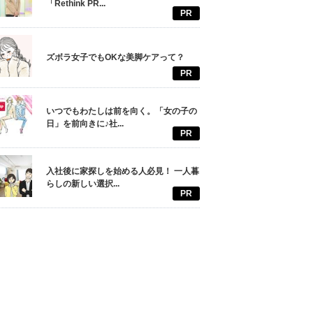
「Rethink PR...
PR
ズボラ女子でもOKな美脚ケアって？
PR
いつでもわたしは前を向く。「女の子の
日」を前向きに♪社...
PR
入社後に家探しを始める人必見！ 一人暮
らしの新しい選択...
PR