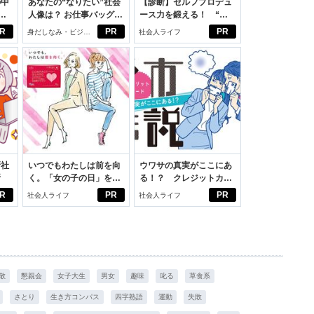
の中
あなたの“なりたい”社会
【診断】セルフプロデュ
人像は？ お仕事バッグ選
ース力を鍛える！ “ジ
えた
びから始める新生活
ブン観”診断
R
PR
PR
身だしなみ・ビジネ
社会人ライフ
スアイテム
新社
いつでもわたしは前を向
ウワサの真実がここにあ
断
く。「女の子の日」を前
る！？ クレジットカー
向きに♪社会人エリ・大
ドの都市伝説
R
PR
PR
社会人ライフ
社会人ライフ
学生リカの物語
敬
懇親会
女子大生
男女
趣味
叱る
草食系
さとり
生き方コンパス
四字熟語
運動
失敗