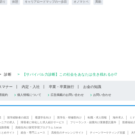
切り
休憩
キャリアロードマップの一歩目
オノマトペ
異動
>
診断
>
【サバイバル力診断】この社会をあなたは生き残れるか⁉
スマナー
内定・入社
卒業・卒業旅行
お金の知識
用規約
個人情報について
広告掲載のお問い合わせ
お問い合わせ
活
留学経験者の就活
看護学生向け
医学生・研修医向け
転職・求人情報
海外求人
ミド
シニアの求人
障害者に特化した求人紹介サービス
フリーランス・副業向け業務委託案件
医療福祉
進路情報
高校生向け探究学習プログラム Locus
まとめサイト
総合・専門ニュース
高校生のチャレンジサイト
ティーンマーケティング支援
大