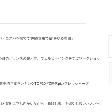
・コスパを捨てて“問答無用で量”をやる理由」
心身のバランスの整え方。ウェルビーイングを学ぶワークショッ
均年収ランキングTOP10 #Z世代pickフレッシャーズ
別と貧困に立ち向かいながら「負けじ魂」を燃やし抜いた人だっ