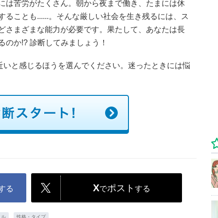
には苦労がたくさん。朝から夜まで働き、たまには休
ことも......。そんな厳しい社会を生き残るには、ス
どさまざまな能力が必要です。果たして、あなたは長
のか!? 診断してみましょう！
に近いと感じるほうを選んでください。迷ったときには悩
X
ポスト
する
で
する
タル
性格・タイプ