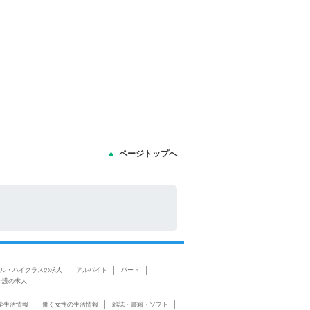
ページトップへ
ル・ハイクラスの求人
アルバイト
パート
介護の求人
学生活情報
働く女性の生活情報
雑誌・書籍・ソフト