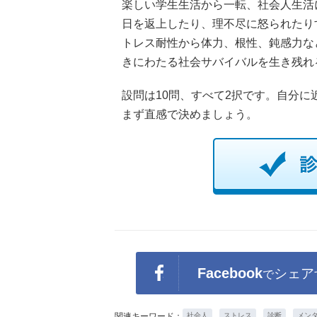
楽しい学生生活から一転、社会人生活
日を返上したり、理不尽に怒られたりする
トレス耐性から体力、根性、鈍感力な
きにわたる社会サバイバルを生き残れる
設問は10問、すべて2択です。自分
まず直感で決めましょう。
Facebook
シェア
で
関連キーワード：
社会人
ストレス
診断
メン