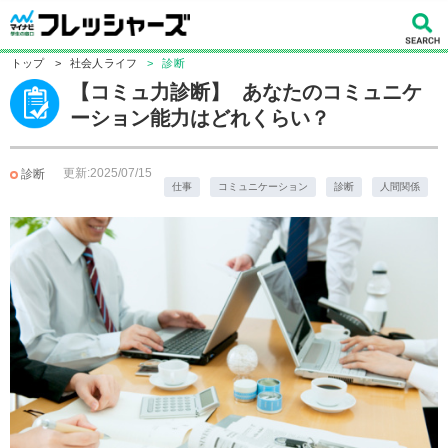
トップ
>
社会人ライフ
>
診断
【コミュ力診断】 あなたのコミュニケ
ーション能力はどれくらい？
更新:2025/07/15
診断
仕事
コミュニケーション
診断
人間関係