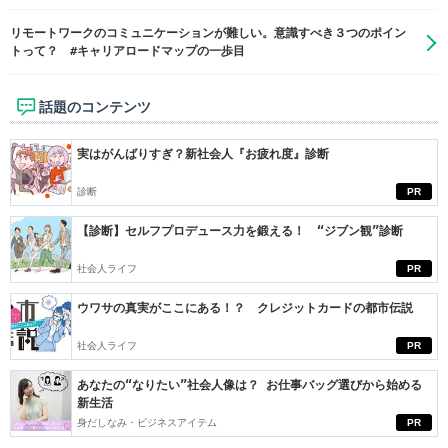
リモートワークのコミュニケーションが難しい。意識すべき３つのポイン
トって？ #キャリアロードマップの一歩目
話題のコンテンツ
実はがんばりすぎ？新社会人『お疲れ度』診断
診断
PR
【診断】セルフプロデュース力を鍛える！ “ジブン観”診断
社会人ライフ
PR
ウワサの真実がここにある！？ クレジットカードの都市伝説
社会人ライフ
PR
あなたの“なりたい”社会人像は？ お仕事バッグ選びから始める
新生活
身だしなみ・ビジネスアイテム
PR