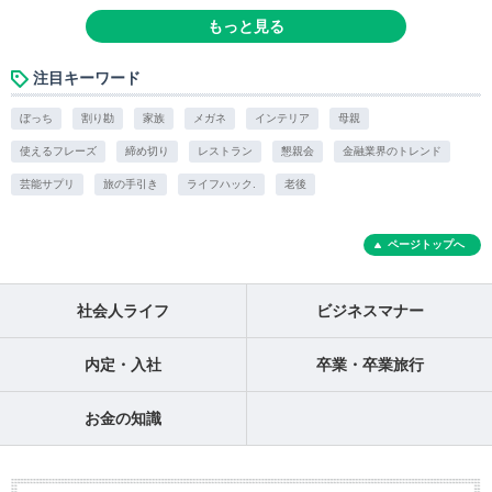
もっと見る
注目キーワード
ぼっち
割り勘
家族
メガネ
インテリア
母親
使えるフレーズ
締め切り
レストラン
懇親会
金融業界のトレンド
芸能サプリ
旅の手引き
ライフハック.
老後
ページトップへ
社会人ライフ
ビジネスマナー
内定・入社
卒業・卒業旅行
お金の知識