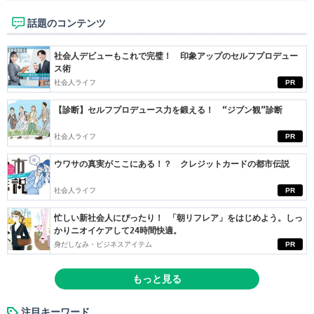
話題のコンテンツ
社会人デビューもこれで完璧！ 印象アップのセルフプロデュー
ス術
社会人ライフ
PR
【診断】セルフプロデュース力を鍛える！ “ジブン観”診断
社会人ライフ
PR
ウワサの真実がここにある！？ クレジットカードの都市伝説
社会人ライフ
PR
忙しい新社会人にぴったり！ 「朝リフレア」をはじめよう。しっ
かりニオイケアして24時間快適。
身だしなみ・ビジネスアイテム
PR
もっと見る
注目キーワード