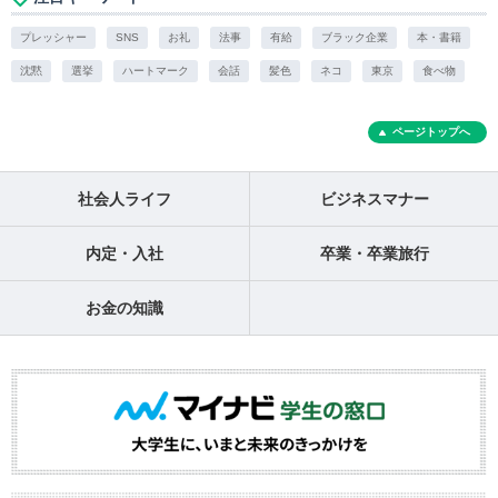
プレッシャー
SNS
お礼
法事
有給
ブラック企業
本・書籍
沈黙
選挙
ハートマーク
会話
髪色
ネコ
東京
食べ物
ページトップへ
社会人ライフ
ビジネスマナー
内定・入社
卒業・卒業旅行
お金の知識