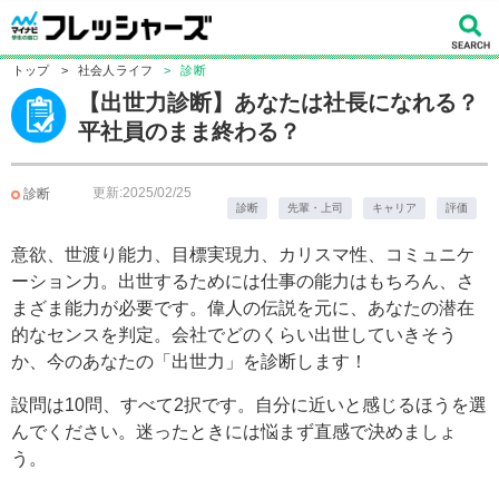
トップ
>
社会人ライフ
>
診断
【出世力診断】あなたは社長になれる？
平社員のまま終わる？
更新:2025/02/25
診断
診断
先輩・上司
キャリア
評価
意欲、世渡り能力、目標実現力、カリスマ性、コミュニケ
ーション力。出世するためには仕事の能力はもちろん、さ
まざま能力が必要です。偉人の伝説を元に、あなたの潜在
的なセンスを判定。会社でどのくらい出世していきそう
か、今のあなたの「出世力」を診断します！
設問は10問、すべて2択です。自分に近いと感じるほうを選
んでください。迷ったときには悩まず直感で決めましょ
う。