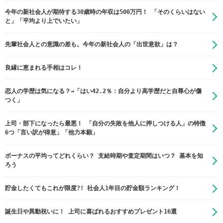
今年の新社会人が期待する30歳時の年収は500万円！ 「そのくらいはない
と」「平均より上でいたい」
先輩社会人との意識の差も。今年の新社会人の「出世意欲」は？
良縁に恵まれる手相はコレ！
恋人の学歴は気になる？→「はい42.2％：自分より高学歴だと自尊心が傷
つく」
上司・部下になったら最悪！ 「自分の失敗を他人に押しつける人」の特徴
6つ「言い訳が得意」「他力本願」
ボーナスの平均ってどれくらい？ 支給時期や査定期間はいつ？ 基本を知
ろう
貯金したくてもこれが限度?! 社会人1年目の貯金額ランキング！
誕生日や異動祝いに！ 上司に喜ばれるおすすめプレゼント16選