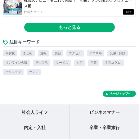
社会人デビューもこれで完璧！ 印象アップのセルフプロデュー
ス術
社会人ライフ
PR
もっと見る
注目キーワード
年賀状
まとめ
運転
笑顔
エクセル
アニマル
兄弟・姉妹
オンライン会議
学生生活
サービス
ヒゲ
卒業
本音コラム.
テクニック
ランチ
ページトップへ
社会人ライフ
ビジネスマナー
内定・入社
卒業・卒業旅行