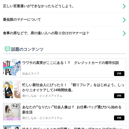
正しい言葉遣いができなかったらどうしよう。
最低限のマナーについて
食事の席などで、席の遠い人への取り分けのマナーは？
話題のコンテンツ
ウワサの真実がここにある！？ クレジットカードの都市伝説
社会人ライフ
PR
忙しい新社会人にぴったり！ 「朝リフレア」をはじめよう。しっ
かりニオイケアして24時間快適。
身だしなみ・ビジネスアイテム
PR
あなたの“なりたい”社会人像は？ お仕事バッグ選びから始める
新生活
身だしなみ・ビジネスアイテム
PR