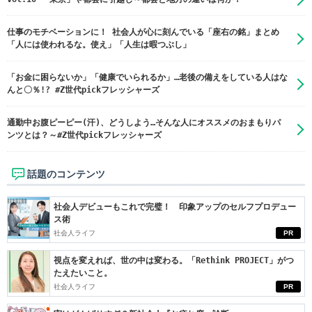
仕事のモチベーションに！ 社会人が心に刻んでいる「座右の銘」まとめ
「人には使われるな。使え」「人生は暇つぶし」
「お金に困らないか」「健康でいられるか」…老後の備えをしている人はな
んと〇％!? #Z世代pickフレッシャーズ
通勤中お腹ピーピー(汗)、どうしよう…そんな人にオススメのおまもりパ
ンツとは？～#Z世代pickフレッシャーズ
話題のコンテンツ
社会人デビューもこれで完璧！ 印象アップのセルフプロデュー
ス術
社会人ライフ
PR
視点を変えれば、世の中は変わる。「Rethink PROJECT」がつ
たえたいこと。
社会人ライフ
PR