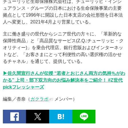
チューリッヒ生命保険株式会社は、チューリッヒ・インシ
ュアランス・グループの日本における生命保険事業の主要
拠点として1996年に開設した日本支店の会社形態を日本法
人へ変更し、2021年4月より営業している。
主に働き盛りの世代からシニア世代の方々に、「革新的な
保障性商品」と「高品質なサービス(Z.Q.:チューリッヒ・ク
オリティー)」を乗合代理店、銀行窓販およびインターネッ
トなど、「お客さまにとって利便性の高い選択権の活かせ
るチャネル」を通じて、提供している。
▶佐久間宣行さんが伝授 “若者とおじさん両方の気持ちがわ
かる” 上司・部下双方向のお悩み解決本をご紹介！ #Z世代
pickフレッシャーズ
編集／杏奈（
ガクラボ
メンバー）