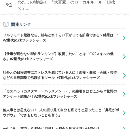
わたしの地域の、「大富豪」のローカルルール「10捨
5位
て」...
関連リンク
フルリモート勤務なら、給与どれくらい下がっても許容できる？結果は…⁉
#Z世代pickフレッシャーズ
【仕事が続かない理由ランキング】改善したいことは「〇〇スキルの低
さ」#Z世代pickフレッシャーズ
社外との日程調整にストレスを感じている人に！面接・商談・会議・接待
などの日程調整で活躍するツール #Z世代pickフレッシャーズ
「カスハラ（カスタマー・ハラスメント）」の線引きはどこから？驚愕の
アンケート結果が！#Z世代pickフレッシャーズ
他人事とは思えない！ 人の振り見て自分も直そうと思ったこと「鼻毛がボ
ウボウ」「できもしないことを言う」
vol.10 「東京」や都会に引越し～都会と地方の違いは何か？