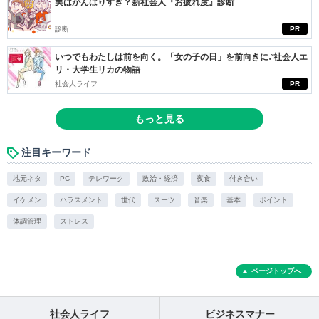
実はがんばりすぎ？新社会人『お疲れ度』診断
診断
PR
いつでもわたしは前を向く。「女の子の日」を前向きに♪社会人エ
リ・大学生リカの物語
社会人ライフ
PR
もっと見る
注目キーワード
地元ネタ
PC
テレワーク
政治・経済
夜食
付き合い
イケメン
ハラスメント
世代
スーツ
音楽
基本
ポイント
体調管理
ストレス
ページトップへ
社会人ライフ
ビジネスマナー