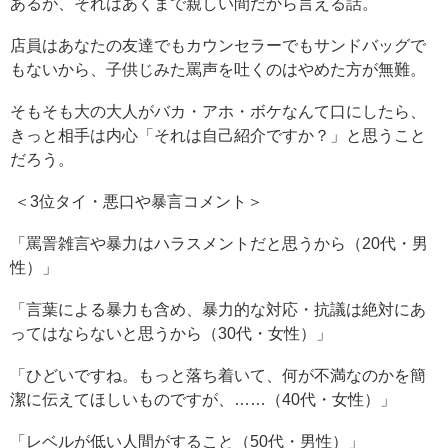
あるが、それはあくまで親しい間だから言える話。
店員はあなたの友達でもカウンセラーでもサンドバッグで
もないから、子供じみた罵声を吐くのはやめた方が無難。
そもそも大の大人がバカ・アホ・ボケなんて口にしたら、
きっと相手は内心「それは自己紹介ですか？」と思うこと
だろう。
＜3位タイ・悪口や暴言コメント＞
「罵詈雑言や暴力はハラスメントだと思うから（20代・男
性）」
「言葉による暴力も含め、暴力的な対応・抗議は絶対にあ
ってはならないと思うから（30代・女性）」
「ひどいですね。もっと落ち着いて、何が不満なのかを簡
潔に伝えてほしいものですが、……（40代・女性）」
「レベルが低い人間がすること（50代・男性）」