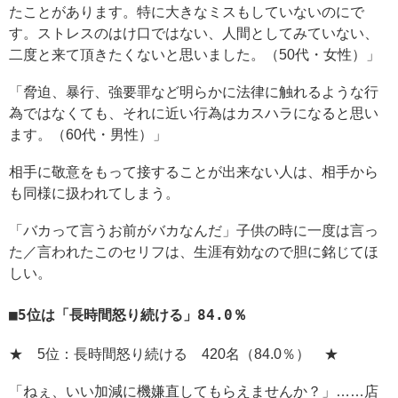
たことがあります。特に大きなミスもしていないのにで
す。ストレスのはけ口ではない、人間としてみていない、
二度と来て頂きたくないと思いました。（50代・女性）」
「脅迫、暴行、強要罪など明らかに法律に触れるような行
為ではなくても、それに近い行為はカスハラになると思い
ます。（60代・男性）」
相手に敬意をもって接することが出来ない人は、相手から
も同様に扱われてしまう。
「バカって言うお前がバカなんだ」子供の時に一度は言っ
た／言われたこのセリフは、生涯有効なので胆に銘じてほ
しい。
5位は「長時間怒り続ける」84.0％
★ 5位：長時間怒り続ける 420名（84.0％） ★
「ねぇ、いい加減に機嫌直してもらえませんか？」……店