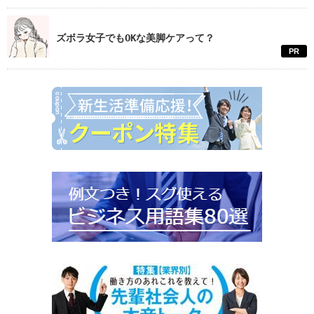
ズボラ女子でもOKな美脚ケアって？
PR