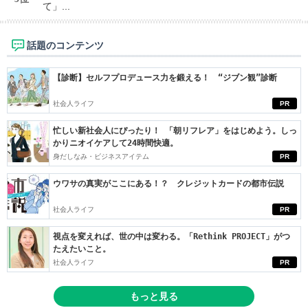
て」...
話題のコンテンツ
【診断】セルフプロデュース力を鍛える！ “ジブン観”診断
社会人ライフ
PR
忙しい新社会人にぴったり！ 「朝リフレア」をはじめよう。しっ
かりニオイケアして24時間快適。
身だしなみ・ビジネスアイテム
PR
ウワサの真実がここにある！？ クレジットカードの都市伝説
社会人ライフ
PR
視点を変えれば、世の中は変わる。「Rethink PROJECT」がつ
たえたいこと。
社会人ライフ
PR
もっと見る