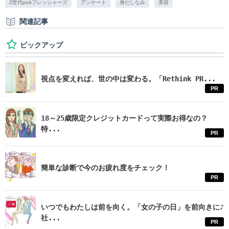
Z世代pickフレッシャーズ
アンケート
身だしなみ
美容
関連記事
ピックアップ
視点を変えれば、世の中は変わる。「Rethink PR...
PR
18～25歳限定クレジットカードって実際お得なの？
特...
PR
簡単な診断で今のお疲れ度をチェック！
PR
いつでもわたしは前を向く。「女の子の日」を前向きに♪
社...
PR