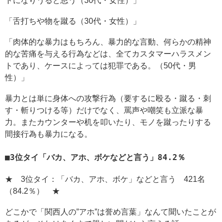
トになりうると思う（30代・女性）」
「舌打ちや物を蹴る（30代・女性）」
「肉体的な暴力はもちろん、暴力的な言動、何らかの精神
的な苦痛を与える行為などは、全てカスタマーハラスメン
トであり、ケースによっては犯罪である。（50代・男
性）」
暴力とは単に身体への攻撃行為（要するに殴る・蹴る・刺
す・斬りつける等）だけでなく、罵声や嘲笑も立派な暴
力。またカウンターや机を叩いたり、モノを蹴ったりする
間接行為も暴力になる。
3位タイ「バカ、アホ、ボケなどと言う」84.2％
★ 3位タイ：「バカ、アホ、ボケ」などと言う 421名
（84.2％） ★
どこかで「関西人の”アホ”は誉め言葉」なんて聞いたことが