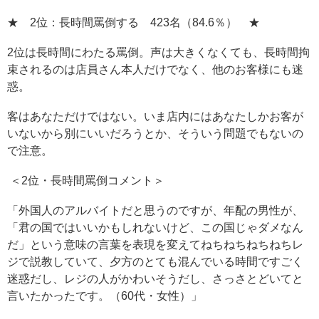
★ 2位：長時間罵倒する 423名（84.6％） ★
2位は長時間にわたる罵倒。声は大きくなくても、長時間拘
束されるのは店員さん本人だけでなく、他のお客様にも迷
惑。
客はあなただけではない。いま店内にはあなたしかお客が
いないから別にいいだろうとか、そういう問題でもないの
で注意。
＜2位・長時間罵倒コメント＞
「外国人のアルバイトだと思うのですが、年配の男性が、
「君の国ではいいかもしれないけど、この国じゃダメなん
だ」という意味の言葉を表現を変えてねちねちねちねちレ
ジで説教していて、夕方のとても混んでいる時間ですごく
迷惑だし、レジの人がかわいそうだし、さっさとどいてと
言いたかったです。（60代・女性）」