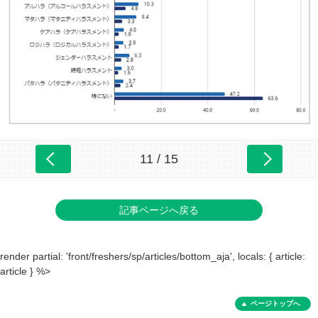
11 / 15
記事ページへ戻る
render partial: 'front/freshers/sp/articles/bottom_aja', locals: { article:
article } %>
ページトップへ