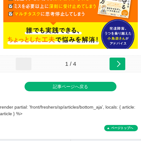
1 / 4
記事ページへ戻る
render partial: 'front/freshers/sp/articles/bottom_aja', locals: { article:
article } %>
ページトップへ