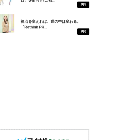
日」を前向きに♪社...
PR
視点を変えれば、世の中は変わる。
「Rethink PR...
PR