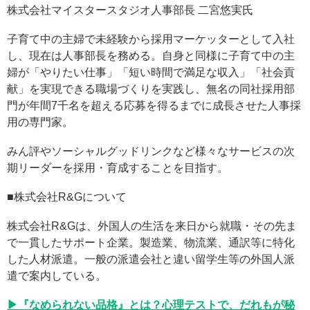
株式会社マイスタースタジオ人事部長 二宮悠実氏
子育て中の主婦で未経験から採用マーケッターとして入社
し、現在は人事部長を務める。自身と同様に子育て中の主
婦が「やりたい仕事」「短い時間で満足な収入」「社会貢
献」を実現できる職場づくりを実践し、無名の同社採用部
門が年間7千名を超える応募を得るまでに成長させた人事採
用の専門家。
みん評やソーシャルグッドリンクなど様々なサービスの次
期リーダーを採用・育成することを目指す。
■株式会社R&Gについて
株式会社R&Gは、外国人の生活を来日から就職・その先ま
で一貫したサポート企業。製造業、物流業、通訳等に特化
した人材派遣。一般の派遣会社と違い留学生等の外国人派
遣で案内している。
▶『なめられない品格』とは？心理テストで、だれもが秘