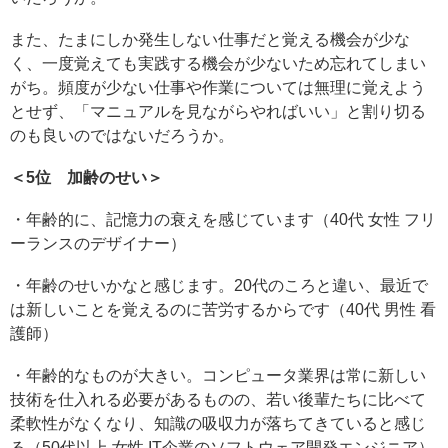
また、たまにしか発生しない仕事だと覚える機会が少な
く、一度覚えても実践する機会が少ないため忘れてしまい
がち。頻度が少ない仕事や作業については無理に覚えよう
とせず、「マニュアルを見ながらやればいい」と割り切る
のも良いのではないだろうか。
＜5位 加齢のせい＞
・年齢的に、記憶力の衰えを感じています（40代 女性 フリ
ーランスのデザイナー）
・年齢のせいかなと感じます。20代のころと違い、最近で
は新しいことを覚えるのに苦労するからです（40代 男性 看
護師）
・年齢的なものが大きい。コンピュータ業界は常に新しい
技術を仕入れる必要があるものの、若い後輩たちに比べて
柔軟性がなくなり、知識の吸収力が落ちてきていると感じ
る（50代以上 女性 IT企業のソフトウェア開発エンジニア）