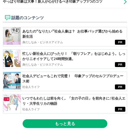
やっぱり印象は大事！新人が心がけるべき印象アップ3つのコツ
話題のコンテンツ
あなたの“なりたい”社会人像は？ お仕事バッグ選びから始める
新生活
身だしなみ・ビジネスアイテム
PR
忙しい新社会人にぴったり！ 「朝リフレア」をはじめよう。しっ
かりニオイケアして24時間快適。
身だしなみ・ビジネスアイテム
PR
社会人デビューもこれで完璧！ 印象アップのセルフプロデュー
ス術
社会人ライフ
PR
いつでもわたしは前を向く。「女の子の日」を前向きに♪社会人エ
リ・大学生リカの物語
社会人ライフ
PR
もっと見る