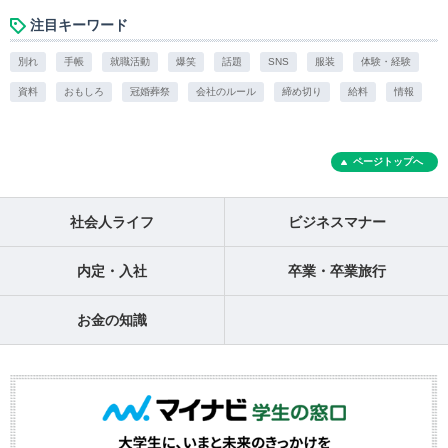
注目キーワード
別れ
手帳
就職活動
爆笑
話題
SNS
服装
体験・経験
資料
おもしろ
冠婚葬祭
会社のルール
締め切り
給料
情報
ページトップへ
社会人ライフ
ビジネスマナー
内定・入社
卒業・卒業旅行
お金の知識