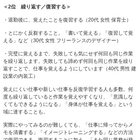
＜2位 繰り返す／復習する＞
・退勤後に、覚えたことを復習する（20代 女性 保育士）
・とにかく反芻すること。「書いて覚える」「復習して覚
える」など（30代 女性 フリーランスのデザイナー）
・完璧に覚えるまで、失敗しても気にせず何回も同じ作業
を繰り返します。失敗しても諦めず何回も同じ作業を繰り
返すことで、仕事を覚えるようにしています（40代 男性 建
設業の内装工）
覚えにくい仕事や新しい仕事を反復学習する人も多数。何
度も繰り返していると作業を覚えやすくなり、「意識しな
くてもできるようになる」「身体が仕事を覚える」という
域に達することも。
実際にやってみるのが難しくても、「仕事に帰ってからメ
モを清書する」「イメージトレーニングする」などの方法
で復習できる。復習することに加え、「また同じ業務が発