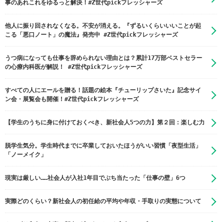
事のあれこれをゆるっと解決！#Z世代pickフレッシャーズ
他人に振り回されなくなる。不安が消える。『ずるいくらいいいことが起
こる「悪口ノート」の魔法』発売中 #Z世代pickフレッシャーズ
うつ病になっても仕事を辞められない理由とは？累計17万部ベストセラー
の心療内科医が解説！ #Z世代pickフレッシャーズ
すべての人にエールを贈る！話題の絵本『チューリップさいた』記念サイ
ン会・展覧会も開催！#Z世代pickフレッシャーズ
【学生のうちに身に付けておくべき、新社会人5つの力】第２回：楽しむ力
脱学生気分。学生時代までに卒業しておいたほうがいい習慣「夜型生活」
「ノーメイク」
現実は厳しい……社会人が入社1年目でぶち当たった「仕事の壁」6つ
実際どのくらい？新社会人の初任給の平均や年収・手取りの実態について