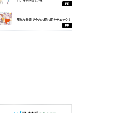
日」を前向きに♪社...
PR
簡単な診断で今のお疲れ度をチェック！
PR