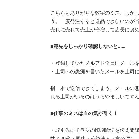
こちらもありがちな数字のミス。しか
う。一度発注すると返品できないのが
売れに売れて売上が倍増して店長に褒
■宛先をしっかり確認しないと......
・登録していたメルアド全員にメールを
・上司への愚痴を書いたメールを上司に
指一本で送信できてしまう、メールの
れる上司がいるのはうらやましいです
■仕事のミスは血の気が引く！
・取引先にチラシの印刷締切を伝え間
性／30歳／団体・公益法人・官公庁）