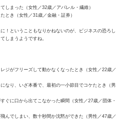
てしまった（女性／32歳／アパレル・繊維）
たとき（女性／31歳／金融・証券）
題に！ということもなりかねないのが、ビジネスの恐ろし
ってしまうようですね。
レジがフリーズして動かなくなったとき（女性／22歳／
とになり、いざ本番で、最初の一小節目でコケたとき（男
すぐに口から出てこなかった瞬間（女性／27歳／団体・
飛んでしまい、数十秒間か沈黙ができた（男性／47歳／