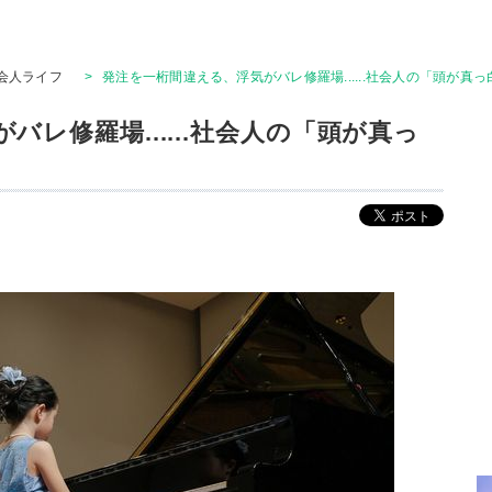
会人ライフ
>
発注を一桁間違える、浮気がバレ修羅場......社会人の「頭が真
レ修羅場......社会人の「頭が真っ