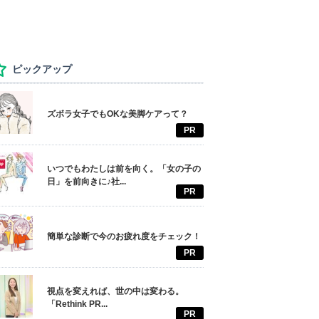
ピックアップ
ズボラ女子でもOKな美脚ケアって？
PR
いつでもわたしは前を向く。「女の子の
日」を前向きに♪社...
PR
簡単な診断で今のお疲れ度をチェック！
PR
視点を変えれば、世の中は変わる。
「Rethink PR...
PR