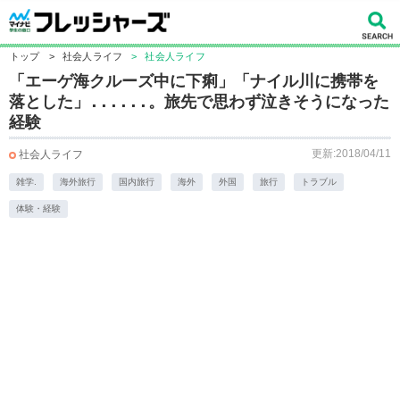
トップ
>
社会人ライフ
>
社会人ライフ
「エーゲ海クルーズ中に下痢」「ナイル川に携帯を
落とした」......。旅先で思わず泣きそうになった
経験
更新:2018/04/11
社会人ライフ
雑学.
海外旅行
国内旅行
海外
外国
旅行
トラブル
体験・経験