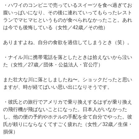
・ハワイのコンビニで売っているスイーツを食べ過ぎてお
腹いっぱいになり、その後に連れていってもらったレスト
ランでマヒマヒというものが食べられなかったこと。あれ
は今でも後悔している（女性／42歳／その他）
ありますよね、自分の食欲を過信してしまうとき（笑）。
・ナイル川に携帯電話を落としたときは拾えないから泣い
た（女性／27歳／団体・公益法人・官公庁）
また壮大な川に落としましたね〜。ショックだったと思い
ますが、時が経てばいい思い出になりそうです。
・彼氏との旅行でアメリカで乗り換えするはずが乗り換え
の飛行機が飛ばないことになった。日本人がいなかった
し、他の便の予約やホテルの手配を全て自分でやった。彼
氏が頼りにならなくてすごく疲れた（女性／32歳／生保・
損保）