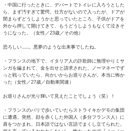
・中国に行ったときに、デパートでトイレに入ろうとした
ら、まず汚すぎて驚愕。仕方がないので入ったが、ドアが
閉まらずどうしようかと思っていたところ、子供がドアを
外から押して開けてきて、もうどうしようもなくて泣きそ
うになった。（女性／23歳／その他）
恐ろしい......。悪夢のような出来事でしたね。
・フランスの地下で、イタリア人の詐欺師に無理やりミサ
ンガを編まれて、金を出せと請求された。ノーマネーでず
っと戦っていたら、向かいからお巡りさんが。本当に怖か
った（女性／27歳／自動車関連）
お巡りさんが光り輝いて見えたことでしょう（笑）！
・フランスのパリで歩いていたらストライキかデモの集団
に遭遇。突然、顔を赤くした外国人（多分フランス人）に
肩をつかまれ、日本語ではない言語でまくし立てられた。