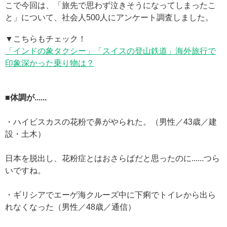
こで今回は、「旅先で思わず泣きそうになってしまったこ
と」について、社会人500人にアンケート調査しました。
▼こちらもチェック！
「インドの象タクシー」「スイスの登山鉄道」海外旅行で
印象深かった乗り物は？
■体調が......
・ハイビスカスの花粉で鼻がやられた。（男性／43歳／建
設・土木）
日本を脱出し、花粉症とはおさらばだと思ったのに......つら
いですね。
・ギリシアでエーゲ海クルーズ中に下痢でトイレから出ら
れなくなった（男性／48歳／通信）