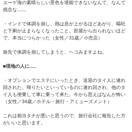
エーゲ海の素晴らしい景色を堪能できないなんて、なんて
残念な......。
・インドで体調を崩し、熱は息が上がるほどあがり、嘔吐
と下痢が止まらなくなったこと。部屋から出られないほど
で、本当につらかった（女性／31歳／小売店）
旅先で体調を崩してしまうと、ヘコみますよね。
■現地の人に......
・オプションでエステにいったとき、送迎のタイ人に連れ
回された。帰りたいといっているのに連れ回され、他のタ
イ人も便乗して車に乗って来た。今から思えばなんか怖い
（女性／34歳／ホテル・旅行・アミューズメント）
これは相当タチが悪いと思うので、旅行会社に報告した方
がいいと思います。