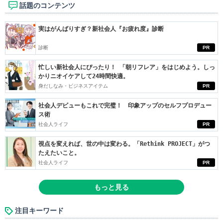
話題のコンテンツ
実はがんばりすぎ？新社会人『お疲れ度』診断
診断
PR
忙しい新社会人にぴったり！ 「朝リフレア」をはじめよう。しっ
かりニオイケアして24時間快適。
身だしなみ・ビジネスアイテム
PR
社会人デビューもこれで完璧！ 印象アップのセルフプロデュー
ス術
社会人ライフ
PR
視点を変えれば、世の中は変わる。「Rethink PROJECT」がつ
たえたいこと。
社会人ライフ
PR
もっと見る
注目キーワード