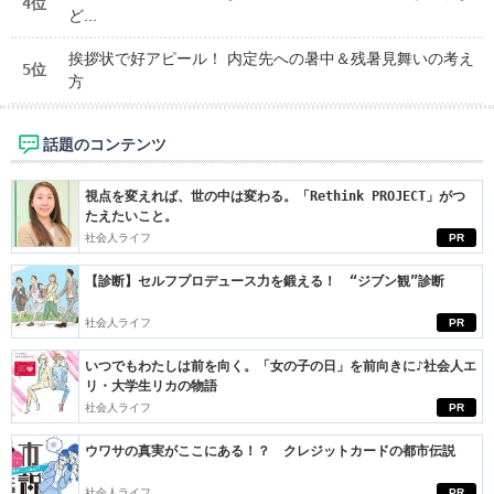
4位
ど...
挨拶状で好アピール！ 内定先への暑中＆残暑見舞いの考え
5位
方
話題のコンテンツ
視点を変えれば、世の中は変わる。「Rethink PROJECT」がつ
たえたいこと。
社会人ライフ
PR
【診断】セルフプロデュース力を鍛える！ “ジブン観”診断
社会人ライフ
PR
いつでもわたしは前を向く。「女の子の日」を前向きに♪社会人エ
リ・大学生リカの物語
社会人ライフ
PR
ウワサの真実がここにある！？ クレジットカードの都市伝説
社会人ライフ
PR