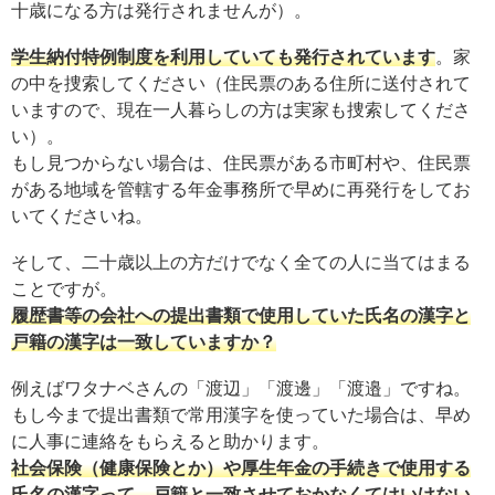
十歳になる方は発行されませんが）。
学生納付特例制度を利用していても発行されています
。家
の中を捜索してください（住民票のある住所に送付されて
いますので、現在一人暮らしの方は実家も捜索してくださ
い）。
もし見つからない場合は、住民票がある市町村や、住民票
がある地域を管轄する年金事務所で早めに再発行をしてお
いてくださいね。
そして、二十歳以上の方だけでなく全ての人に当てはまる
ことですが。
履歴書等の会社への提出書類で使用していた氏名の漢字と
戸籍の漢字は一致していますか？
例えばワタナベさんの「渡辺」「渡邊」「渡邉」ですね。
もし今まで提出書類で常用漢字を使っていた場合は、早め
に人事に連絡をもらえると助かります。
社会保険（健康保険とか）や厚生年金の手続きで使用する
氏名の漢字って、戸籍と一致させておかなくてはいけない