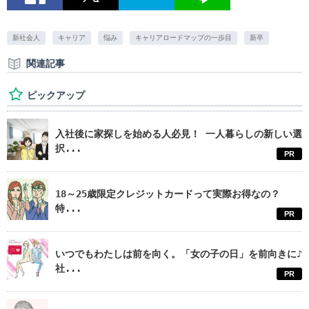
新社会人
キャリア
悩み
キャリアロードマップの一歩目
新卒
関連記事
ピックアップ
入社後に家探しを始める人必見！ 一人暮らしの新しい選
択...
PR
18～25歳限定クレジットカードって実際お得なの？
特...
PR
いつでもわたしは前を向く。「女の子の日」を前向きに♪
社...
PR