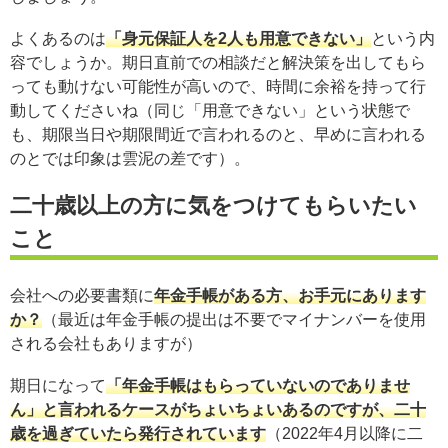
よくあるのは
「身元保証人を2人も用意できない」
という内
容でしょうか。期日直前での相談だと解決策を出してもら
っても動けない可能性が高いので、時間に余裕を持って行
動してくださいね（同じ「用意できない」という状態で
も、期限当日や期限間近で言われるのと、早めに言われる
のとでは印象は雲泥の差です）。
二十歳以上の方に気をつけてもらいたい
こと
会社への必要書類に
年金手帳がある方、お手元にあります
か？
（最近は年金手帳の提出は不要でマイナンバーを使用
される会社もありますが）
期日になって
「年金手帳はもらっていないのでありませ
ん」と言われるケースがちょいちょいあるのですが、二十
歳を過ぎていたら発行されています
（2022年4月以降に二