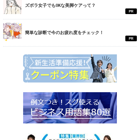
ズボラ女子でもOKな美脚ケアって？
PR
簡単な診断で今のお疲れ度をチェック！
PR