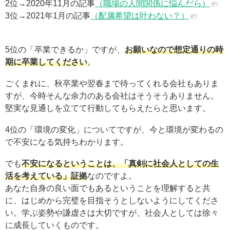
2位→2020年11月の記事
（職場の人間関係に悩んだら）
3位→2021年1月の記事
（配属希望は叶わない？）
5位の「卒業できるか」ですが、
お願いなので想定通りの時
期に卒業してください
。
ごくまれに、秋卒業や翌春まで待ってくれる会社もありま
すが、今時そんな余力のある会社はそうそうありません。
堅実な見通しを立てて行動してもらえたらと思います。
4位の「環境の変化」についてですが、今と環境が変わるの
で不安になる気持ちわかります。
でも
不安になるということは、「真剣に社会人としての生
活を考えている」証拠
なのですよ。
あなた自身の良い面でもあるということを理解すると共
に、はじめから完璧を目指そうとしないようにしてくださ
い。学ぶ姿勢や謙虚さは大切ですが、社会人としては徐々
に成長していくものです。