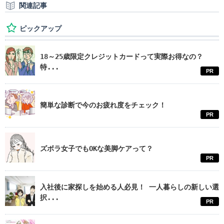
関連記事
ピックアップ
18～25歳限定クレジットカードって実際お得なの？
特...
PR
簡単な診断で今のお疲れ度をチェック！
PR
ズボラ女子でもOKな美脚ケアって？
PR
入社後に家探しを始める人必見！ 一人暮らしの新しい選
択...
PR