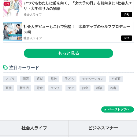
いつでもわたしは前を向く。「女の子の日」を前向きに♪社会人エ
リ・大学生リカの物語
社会人ライフ
PR
社会人デビューもこれで完璧！ 印象アップのセルフプロデュー
ス術
社会人ライフ
PR
もっと見る
注目キーワード
アプリ
関西
選挙
尊敬
子ども
モチベーション
初対面
面接
新生活
貯金
ランチ
ケア
お金
相談
若者
ページトップへ
社会人ライフ
ビジネスマナー