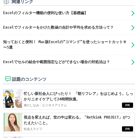
関連リンク
Excelのフィルター機能の便利な使い方【基礎編】
Excelでフィルターをかけた数値の合計や平均を求める方法って？
知っておくと便利！ Mac版Excelの”コマンド”を使ったショートカットキ
ー5選
Excelでセルの結合や範囲指定などができない場合の対処法は？
話題のコンテンツ
忙しい新社会人にぴったり！ 「朝リフレア」をはじめよう。しっ
かりニオイケアして24時間快適。
身だしなみ・ビジネスアイテム
PR
視点を変えれば、世の中は変わる。「Rethink PROJECT」がつ
たえたいこと。
社会人ライフ
PR