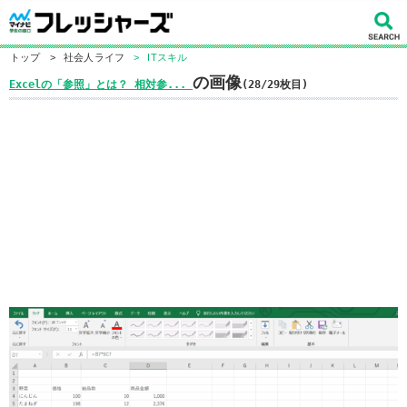
トップ
>
社会人ライフ
>
ITスキル
の画像
Excelの「参照」とは？ 相対参...
(28/29枚目)