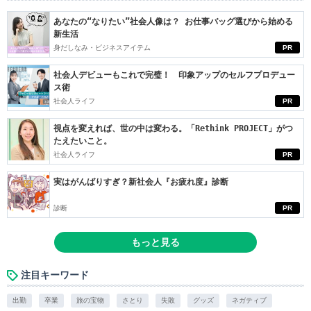
あなたの“なりたい”社会人像は？ お仕事バッグ選びから始める
新生活
身だしなみ・ビジネスアイテム
PR
社会人デビューもこれで完璧！ 印象アップのセルフプロデュー
ス術
社会人ライフ
PR
視点を変えれば、世の中は変わる。「Rethink PROJECT」がつ
たえたいこと。
社会人ライフ
PR
実はがんばりすぎ？新社会人『お疲れ度』診断
診断
PR
もっと見る
注目キーワード
出勤
卒業
旅の宝物
さとり
失敗
グッズ
ネガティブ