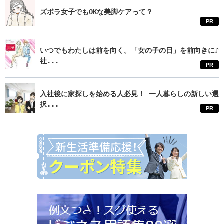
ズボラ女子でもOKな美脚ケアって？
PR
いつでもわたしは前を向く。「女の子の日」を前向きに♪
社...
PR
入社後に家探しを始める人必見！ 一人暮らしの新しい選
択...
PR