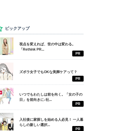
ピックアップ
視点を変えれば、世の中は変わる。
「Rethink PR...
PR
ズボラ女子でもOKな美脚ケアって？
PR
いつでもわたしは前を向く。「女の子の
日」を前向きに♪社...
PR
入社後に家探しを始める人必見！ 一人暮
らしの新しい選択...
PR