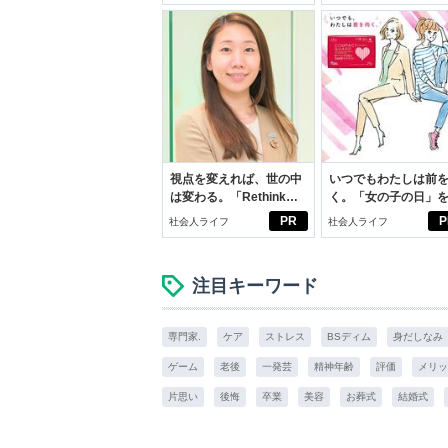
視点を変えれば、世の中
いつでもわたしは前
は変わる。「Rethink
く。「女の子の日」
PROJECT」がつたえた
向きに♪社会人エリ・
PR
P
社会人ライフ
社会人ライフ
いこと。
学生リカの物語
注目キーワード
専門家.
ケア
ストレス
BSディム
身だしなみ
ゲーム
老後
一発芸
精神年齢
評価
メリッ
片思い
後悔
卒業
美容
お葬式
結婚式