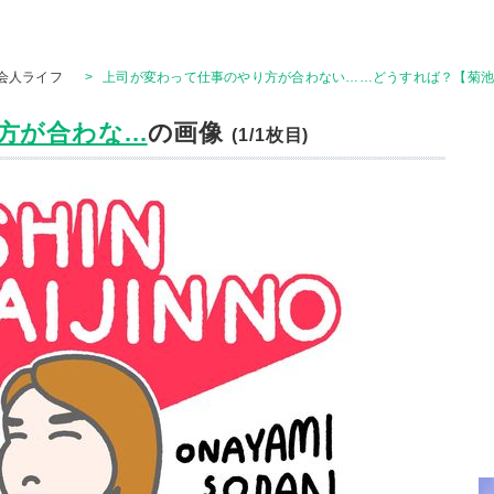
会人ライフ
>
上司が変わって仕事のやり方が合わない……どうすれば？【菊
が合わな...
の画像
(1/1枚目)