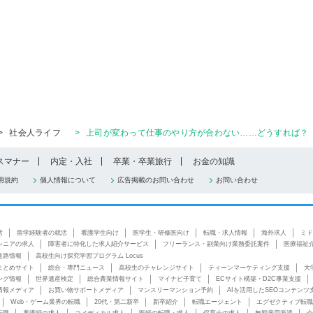
>
社会人ライフ
>
上司が変わって仕事のやり方が合わない……どうすれば？
スマナー
内定・入社
卒業・卒業旅行
お金の知識
用規約
個人情報について
広告掲載のお問い合わせ
お問い合わせ
活
留学経験者の就活
看護学生向け
医学生・研修医向け
転職・求人情報
海外求人
ミド
シニアの求人
障害者に特化した求人紹介サービス
フリーランス・副業向け業務委託案件
医療福祉
進路情報
高校生向け探究学習プログラム Locus
まとめサイト
総合・専門ニュース
高校生のチャレンジサイト
ティーンマーケティング支援
大
ング情報
世界遺産検定
総合農業情報サイト
マイナビ子育て
ECサイト構築・D2C事業支援
情報メディア
お買い物サポートメディア
マンスリーマンション予約
AIを活用したSEOコンテンツ
Web・ゲーム業界の転職
20代・第二新卒
新卒紹介
転職エージェント
エグゼクティブ転職