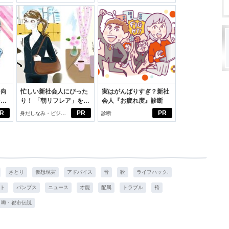
スアイテム
を向
忙しい新社会人にぴった
実はがんばりすぎ？新社
を前
り！ 「朝リフレア」をは
会人『お疲れ度』診断
大
じめよう。しっかりニオ
R
PR
PR
身だしなみ・ビジネ
診断
イケアして24時間快適。
スアイテム
さとり
仮想現実
アドバイス
音
靴
ライフハック.
ト
パンプス
ニュース
才能
配属
トラブル
袴
噂・都市伝説