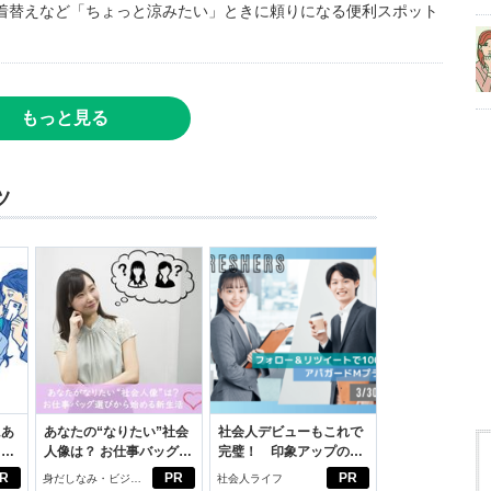
着替えなど「ちょっと涼みたい」ときに頼りになる便利スポット
もっと見る
ツ
にあ
あなたの“なりたい”社会
社会人デビューもこれで
カー
人像は？ お仕事バッグ選
完璧！ 印象アップのセ
びから始める新生活
ルフプロデュース術
R
PR
PR
身だしなみ・ビジネ
社会人ライフ