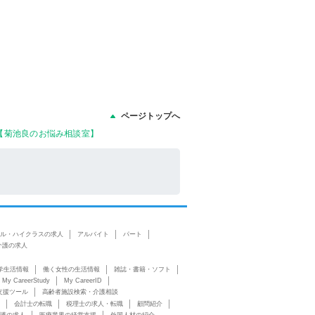
ページトップへ
【菊池良のお悩み相談室】
ル・ハイクラスの求人
アルバイト
パート
介護の求人
学生活情報
働く女性の生活情報
雑誌・書籍・ソフト
My CareerStudy
My CareerID
支援ツール
高齢者施設検索・介護相談
会計士の転職
税理士の求人・転職
顧問紹介