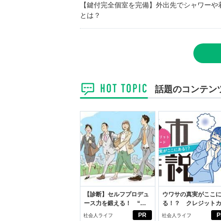
【鍵付完全個室を完備】外出先でシャワーや
とは？
話題のコンテン
【診断】セルフプロデュ
ウワサの真実がここ
ース力を鍛える！ “ジ
る！？ クレジット
ブン観”診断
ドの都市伝説
PR
P
社会人ライフ
社会人ライフ