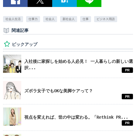
社会人生活
仕事力
社会人
新社会人
仕事
ビジネス用語
関連記事
ピックアップ
入社後に家探しを始める人必見！ 一人暮らしの新しい選
択...
PR
ズボラ女子でもOKな美脚ケアって？
PR
視点を変えれば、世の中は変わる。「Rethink PR...
PR