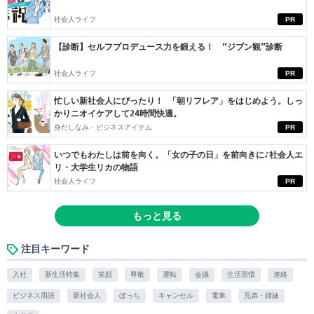
社会人ライフ
PR
【診断】セルフプロデュース力を鍛える！ “ジブン観”診断
社会人ライフ
PR
忙しい新社会人にぴったり！ 「朝リフレア」をはじめよう。しっ
かりニオイケアして24時間快適。
身だしなみ・ビジネスアイテム
PR
いつでもわたしは前を向く。「女の子の日」を前向きに♪社会人エ
リ・大学生リカの物語
社会人ライフ
PR
もっと見る
注目キーワード
入社
新生活特集
笑顔
尊敬
運転
会議
生活習慣
連絡
ビジネス用語
新社会人
ぼっち
キャンセル
電車
兄弟・姉妹