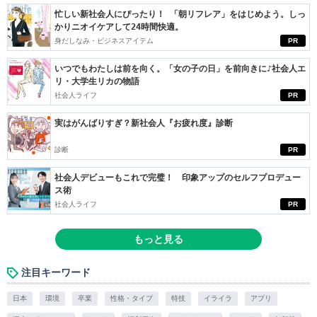
忙しい新社会人にぴったり！ 「朝リフレア」をはじめよう。しっ
かりニオイケアして24時間快適。
身だしなみ・ビジネスアイテム
PR
いつでもわたしは前を向く。「女の子の日」を前向きに♪社会人エ
リ・大学生リカの物語
社会人ライフ
PR
実はがんばりすぎ？新社会人『お疲れ度』診断
診断
PR
社会人デビューもこれで完璧！ 印象アップのセルフプロデュー
ス術
社会人ライフ
PR
もっと見る
注目キーワード
日本
環境
卒業
性格・タイプ
特技
イライラ
アプリ