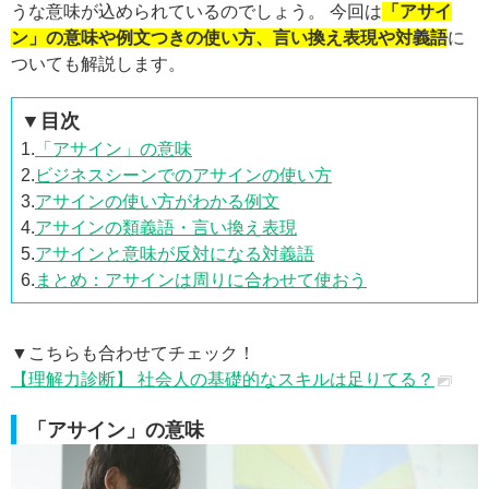
うな意味が込められているのでしょう。 今回は
「アサイ
ン」の意味や例文つきの使い方、言い換え表現や対義語
に
ついても解説します。
▼目次
1.
「アサイン」の意味
2.
ビジネスシーンでのアサインの使い方
3.
アサインの使い方がわかる例文
4.
アサインの類義語・言い換え表現
5.
アサインと意味が反対になる対義語
6.
まとめ：アサインは周りに合わせて使おう
▼こちらも合わせてチェック！
【理解力診断】 社会人の基礎的なスキルは足りてる？
「アサイン」の意味