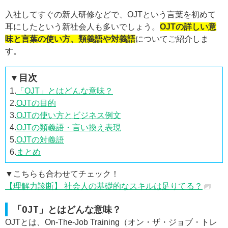
入社してすぐの新人研修などで、OJTという言葉を初めて
耳にしたという新社会人も多いでしょう。
OJTの詳しい意
味と言葉の使い方、類義語や対義語
についてご紹介しま
す。
▼目次
1.
「OJT」とはどんな意味？
2.
OJTの目的
3.
OJTの使い方とビジネス例文
4.
OJTの類義語・言い換え表現
5.
OJTの対義語
6.
まとめ
▼こちらも合わせてチェック！
【理解力診断】 社会人の基礎的なスキルは足りてる？
「OJT」とはどんな意味？
OJTとは、On-The-Job Training（オン・ザ・ジョブ・トレ