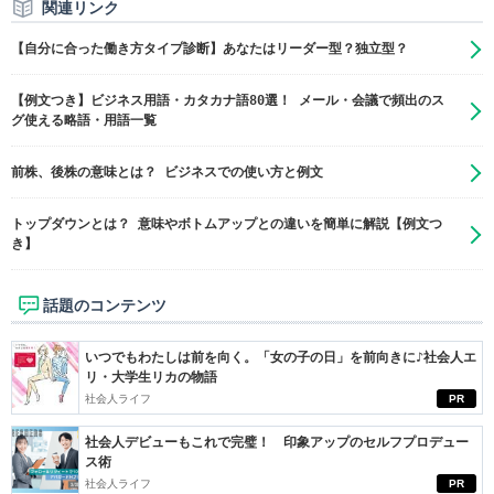
関連リンク
【自分に合った働き方タイプ診断】あなたはリーダー型？独立型？
【例文つき】ビジネス用語・カタカナ語80選！ メール・会議で頻出のス
グ使える略語・用語一覧
前株、後株の意味とは？ ビジネスでの使い方と例文
トップダウンとは？ 意味やボトムアップとの違いを簡単に解説【例文つ
き】
話題のコンテンツ
いつでもわたしは前を向く。「女の子の日」を前向きに♪社会人エ
リ・大学生リカの物語
社会人ライフ
PR
社会人デビューもこれで完璧！ 印象アップのセルフプロデュー
ス術
社会人ライフ
PR