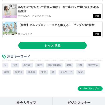
あなたの“なりたい”社会人像は？ お仕事バッグ選びから始める
新生活
身だしなみ・ビジネスアイテム
PR
【診断】セルフプロデュース力を鍛える！ “ジブン観”診断
社会人ライフ
PR
もっと見る
注目キーワード
犬
バス
専門家.
学校
袴特集2016
効率
目標
学生生活
沈黙
年賀状
草食系
東京
音
テレワーク
変化
ページトップへ
社会人ライフ
ビジネスマナー