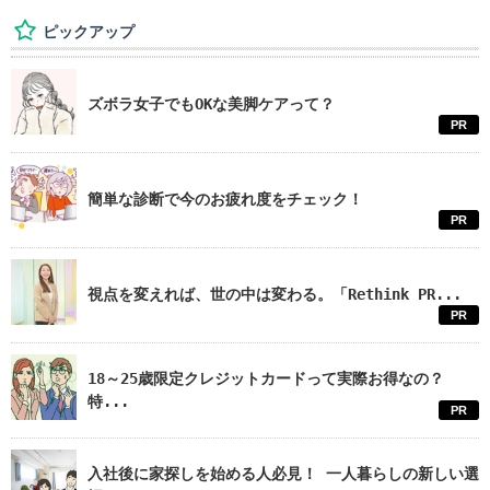
ピックアップ
ズボラ女子でもOKな美脚ケアって？
PR
簡単な診断で今のお疲れ度をチェック！
PR
視点を変えれば、世の中は変わる。「Rethink PR...
PR
18～25歳限定クレジットカードって実際お得なの？
特...
PR
入社後に家探しを始める人必見！ 一人暮らしの新しい選