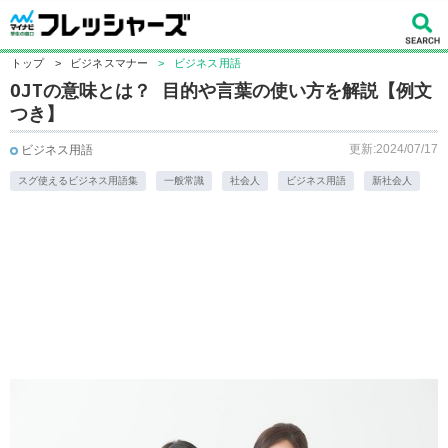
トップ
>
ビジネスマナー
>
ビジネス用語
OJTの意味とは？ 目的や言葉の使い方を解説【例文
つき】
更新:2024/07/17
ビジネス用語
スグ使えるビジネス用語集
一般常識
社会人
ビジネス用語
新社会人