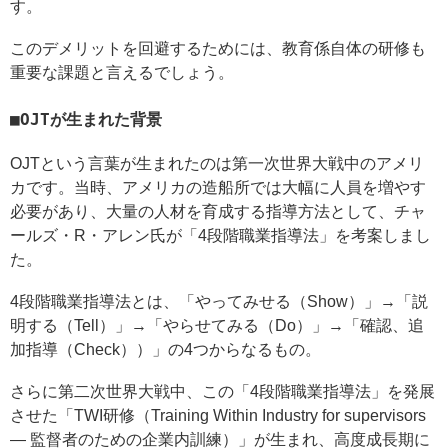
す。
このデメリットを回避するためには、教育係自体の研修も
重要な課題と言えるでしょう。
OJTが生まれた背景
OJTという言葉が生まれたのは第一次世界大戦中のアメリ
カです。当時、アメリカの造船所では大幅に人員を増やす
必要があり、大量の人材を育成する指導方法として、チャ
ールズ・R・アレン氏が「4段階職業指導法」を考案しまし
た。
4段階職業指導法とは、「やってみせる（Show）」→「説
明する（Tell）」→「やらせてみる（Do）」→「確認、追
加指導（Check））」の4つからなるもの。
さらに第二次世界大戦中、この「4段階職業指導法」を発展
させた「TWI研修（Training Within Industry for supervisors
― 監督者のための企業内訓練）」が生まれ、高度成長期に