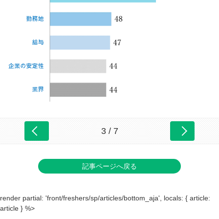
3 / 7
記事ページへ戻る
render partial: 'front/freshers/sp/articles/bottom_aja', locals: { article:
article } %>