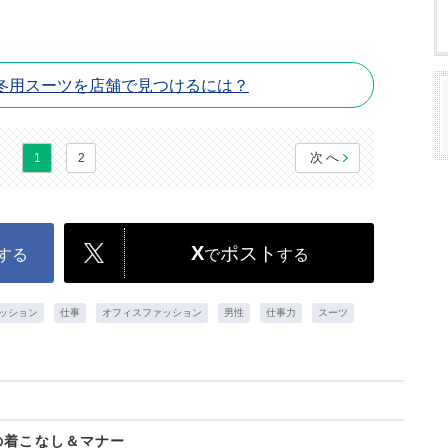
冬用スーツを店舗で見つけるには？
次へ
1
2
X
ポスト
する
で
する
ッション
仕事
オフィスファッション
男性
仕事力
スーツ
の着こなし＆マナー