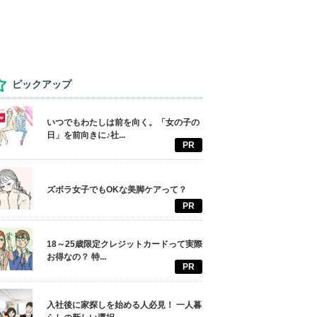
ピックアップ
いつでもわたしは前を向く。「女の子の
日」を前向きに♪社...
PR
ズボラ女子でもOKな美脚ケアって？
PR
18～25歳限定クレジットカードって実際
お得なの？ 特...
PR
入社後に家探しを始める人必見！ 一人暮