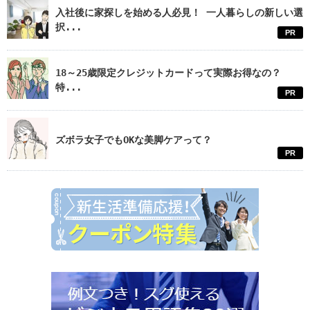
入社後に家探しを始める人必見！ 一人暮らしの新しい選
択...
PR
18～25歳限定クレジットカードって実際お得なの？
特...
PR
ズボラ女子でもOKな美脚ケアって？
PR