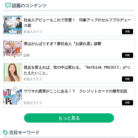
話題のコンテンツ
社会人デビューもこれで完璧！ 印象アップのセルフプロデュー
ス術
社会人ライフ
PR
実はがんばりすぎ？新社会人『お疲れ度』診断
診断
PR
視点を変えれば、世の中は変わる。「Rethink PROJECT」がつ
たえたいこと。
社会人ライフ
PR
ウワサの真実がここにある！？ クレジットカードの都市伝説
社会人ライフ
PR
もっと見る
注目キーワード