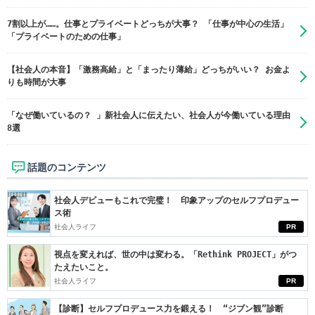
7割以上が……。仕事とプライベートどっちが大事？ 「仕事が中心の生活」
「プライベートのための仕事」
【社会人の本音】「激務高給」と「まったり薄給」どっちがいい？ お金よ
りも時間が大事
「なぜ働いているの？ 」新社会人に伝えたい、社会人が今働いている理由
8選
話題のコンテンツ
社会人デビューもこれで完璧！ 印象アップのセルフプロデュー
ス術
社会人ライフ
PR
視点を変えれば、世の中は変わる。「Rethink PROJECT」がつ
たえたいこと。
社会人ライフ
PR
【診断】セルフプロデュース力を鍛える！ “ジブン観”診断