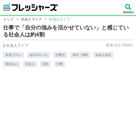
トップ
>
社会人ライフ
>
社会人ライフ
仕事で「自分の強みを活かせていない」と感じてい
る社会人は約4割
更新:2017/06/09
社会人ライフ
本音コラム.
会社のルール
仕事力
休日・休暇
社会人生活
新社会人
社会人
会社
仕事