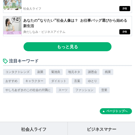
社会人ライフ
PR
あなたの“なりたい”社会人像は？ お仕事バッグ選びから始める
新生活
身だしなみ・ビジネスアイテム
PR
もっと見る
注目キーワード
コンタクトレンズ
副業
菊池良
地元ネタ
謝恩会
残業
おすすめ
キャラクター
ダイエット
言葉
ゆとり
やしろあずきのこの社会の片隅に
スーツ
ファッション
営業
ページトップへ
社会人ライフ
ビジネスマナー