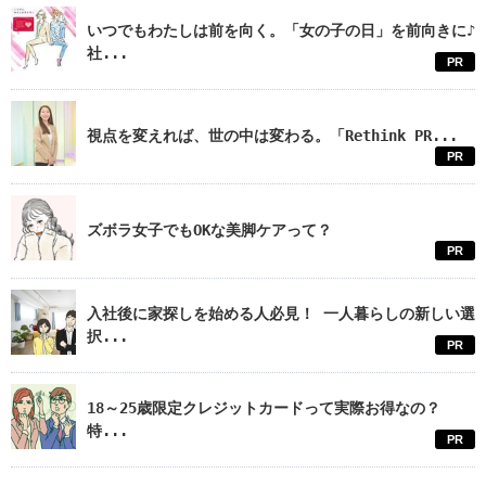
いつでもわたしは前を向く。「女の子の日」を前向きに♪
社...
PR
視点を変えれば、世の中は変わる。「Rethink PR...
PR
ズボラ女子でもOKな美脚ケアって？
PR
入社後に家探しを始める人必見！ 一人暮らしの新しい選
択...
PR
18～25歳限定クレジットカードって実際お得なの？
特...
PR