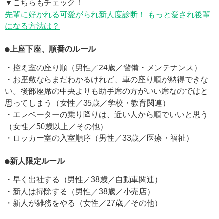
▼こちらもチェック！
先輩に好かれる可愛がられ新人度診断！ もっと愛され後輩
になる方法は？
●上座下座、順番のルール
・控え室の座り順（男性／24歳／警備・メンテナンス）
・お座敷ならまだわかるけれど、車の座り順が納得できな
い。後部座席の中央よりも助手席の方がいい席なのではと
思ってしまう（女性／35歳／学校・教育関連）
・エレベーターの乗り降りは、近い人から順でいいと思う
（女性／50歳以上／その他）
・ロッカー室の入室順序（男性／33歳／医療・福祉）
●新人限定ルール
・早く出社する（男性／38歳／自動車関連）
・新人は掃除する（男性／38歳／小売店）
・新人が雑務をやる（女性／27歳／その他）