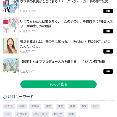
ウワサの真実がここにある！？ クレジットカードの都市伝説
社会人ライフ
PR
いつでもわたしは前を向く。「女の子の日」を前向きに♪社会人エ
リ・大学生リカの物語
社会人ライフ
PR
視点を変えれば、世の中は変わる。「Rethink PROJECT」がつ
たえたいこと。
社会人ライフ
PR
【診断】セルフプロデュース力を鍛える！ “ジブン観”診断
社会人ライフ
PR
もっと見る
注目キーワード
オタク
基本
大学生
沈黙
運勢
運動
NG
ヒゲ
SNS
お金持ち
政治・経済
内定先
夜食