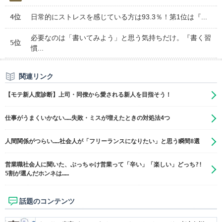
4位
日常的にストレスを感じている方は93.3％！第1位は『...
必要なのは「書いてみよう」と思う気持ちだけ。『書く習
5位
慣...
関連リンク
【モテ新人度診断】上司・同僚から愛される新人を目指そう！
仕事がうまくいかない……失敗・ミスが増えたときの対処法4つ
人間関係がつらい……社会人が「フリーランスになりたい」と思う瞬間8選
営業職社会人に聞いた、ぶっちゃけ営業って「辛い」「楽しい」どっち?!
5割が選んだホンネは……
話題のコンテンツ