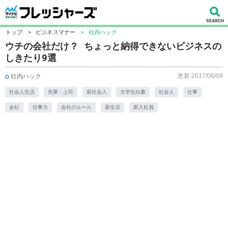
トップ
>
ビジネスマナー
>
社内ハック
ウチの会社だけ？ ちょっと納得できないビジネスの
しきたり9選
更新:2017/06/09
社内ハック
社会人生活
先輩・上司
新社会人
大学生白書
社会人
仕事
会社
仕事力
会社のルール
新生活
新入社員