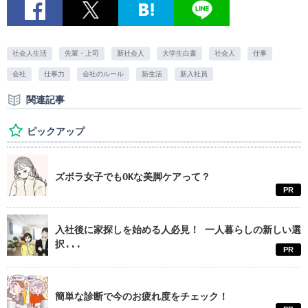
社会人生活
先輩・上司
新社会人
大学生白書
社会人
仕事
会社
仕事力
会社のルール
新生活
新入社員
関連記事
ピックアップ
ズボラ女子でもOKな美脚ケアって？
PR
入社後に家探しを始める人必見！ 一人暮らしの新しい選
択...
PR
簡単な診断で今のお疲れ度をチェック！