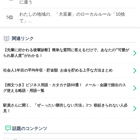
に違う
わたしの地域の、「大富豪」のローカルルール「10捨
5位
て」...
関連リンク
【先輩に好かれる後輩診断】簡単な質問に答えるだけで、あなたの“可愛が
られ新人度”がわかる！
社会人1年目の平均年収・貯金額 お金を貯める上手な方法まとめ
【例文つき】ビジネス用語・カタカナ語80選！ メール・会議で頻出のス
グ使える略語・用語一覧
駅員さんに聞く、「ぜ～ったい寝坊しない方法」3つ 朝起きられない人必
見！
話題のコンテンツ