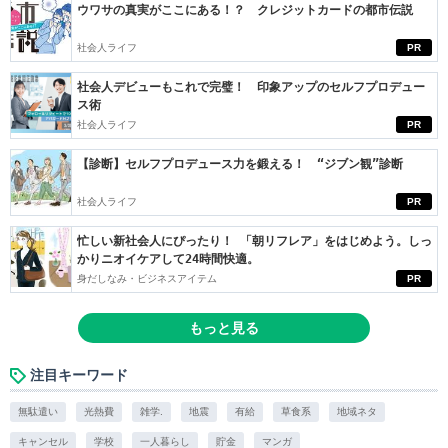
ウワサの真実がここにある！？ クレジットカードの都市伝説
社会人ライフ
PR
社会人デビューもこれで完璧！ 印象アップのセルフプロデュー
ス術
社会人ライフ
PR
【診断】セルフプロデュース力を鍛える！ “ジブン観”診断
社会人ライフ
PR
忙しい新社会人にぴったり！ 「朝リフレア」をはじめよう。しっ
かりニオイケアして24時間快適。
身だしなみ・ビジネスアイテム
PR
もっと見る
注目キーワード
無駄遣い
光熱費
雑学.
地震
有給
草食系
地域ネタ
キャンセル
学校
一人暮らし
貯金
マンガ