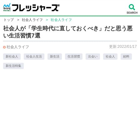
トップ
>
社会人ライフ
>
社会人ライフ
社会人が「学生時代に直しておくべき」だと思う悪
い生活習慣7選
更新:2022/01/17
社会人ライフ
新社会人
社会人生活
新生活
生活習慣
出会い
社会人
給料
新生活特集