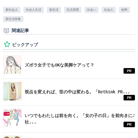
新社会人
社会人生活
新生活
生活習慣
出会い
社会人
給料
新生活特集
関連記事
ピックアップ
ズボラ女子でもOKな美脚ケアって？
PR
視点を変えれば、世の中は変わる。「Rethink PR...
PR
いつでもわたしは前を向く。「女の子の日」を前向きに♪
社...
PR