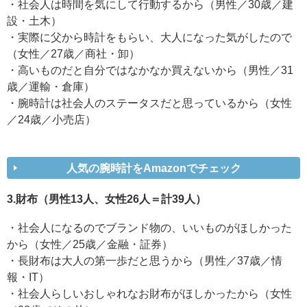
・社会人は時間を気にして行動するから（男性／30歳／建
設・土木）
・実際に父から時計をもらい、大人になった気がしたので
（女性／27歳／商社・卸）
・高いものだと自分ではなかなか買えないから（男性／31
歳／運輸・倉庫）
・腕時計は社会人のステータスだと思っているから（女性
／24歳／小売店）
人気の腕時計をAmazonでチェック
3.財布（男性13人、女性26人＝計39人）
・社会人になるのでブランド物の、いいものがほしかった
から（女性／25歳／金融・証券）
・長財布は大人の第一歩だと思うから（男性／37歳／情
報・IT）
・社会人らしいおしゃれなお財布がほしかったから（女性