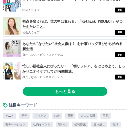
社会人ライフ
PR
視点を変えれば、世の中は変わる。「Rethink PROJECT」がつ
たえたいこと。
社会人ライフ
PR
あなたの“なりたい”社会人像は？ お仕事バッグ選びから始める
新生活
身だしなみ・ビジネスアイテム
PR
忙しい新社会人にぴったり！ 「朝リフレア」をはじめよう。しっ
かりニオイケアして24時間快適。
身だしなみ・ビジネスアイテム
PR
もっと見る
注目キーワード
アニメ
髪色
アイデア
お金
異動
大人の常識
両親
モチベーション
社内イベント
思い出
福利厚生
引っ越し
職場