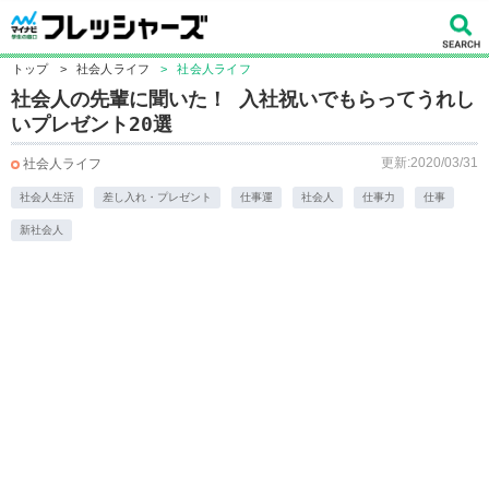
トップ
>
社会人ライフ
>
社会人ライフ
社会人の先輩に聞いた！ 入社祝いでもらってうれし
いプレゼント20選
更新:2020/03/31
社会人ライフ
社会人生活
差し入れ・プレゼント
仕事運
社会人
仕事力
仕事
新社会人