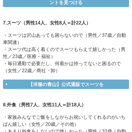
ントを見つける
7.スーツ（男性14人、女性8人＝計22人）
・スーツは沢山あっても困らないので（男性／37歳／自動
車関連）
・スーツ代は高く着くのでスーツもらえて嬉しかった（男
性／23歳／医療・福祉）
・毎日通勤で必要だし、何着かは持ってないと困るので
（女性／22歳／商社・卸）
【洋服の青山】公式通販でスーツを
8.外食（男性7人、女性11人＝計18人）
・家族みんなでご飯をしながらお祝いしてくれるのがいち
ばん嬉しい（女性／20歳／その他）
・あまり外食をしないので嬉しかった（男性／32歳／自動