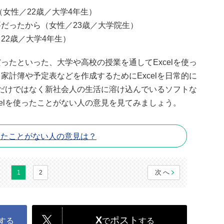
女性／22歳／大学4年生）
だったから（女性／23歳／大学院生）
22歳／大学4年生）
ったといった、大学や高校の授業を通してExcelを使っ
家計簿や予定表などを作成するためにExcelを日常的に
授業だけではなく新社会人の生活に溶け込んでいるソフトな
celを使ったことがない人の意見を見てみましょう。
使ったことがない人の意見は？
次へ
1
2
X
ポスト
する
で
する