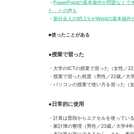
・
PowerPointの基本操作が問題なく
た」との声も
・
新社会人の95.1％がWordの基本
■使ったことがある
●授業で習った
・大学のICTの授業で習った（女性／2
・授業で習った程度（男性／22歳／大
・パソコンの授業で使い方を習った（女
●日常的に使用
・計算は普段からエクセルを使っている
・家計簿の整理（男性／23歳／大学4年