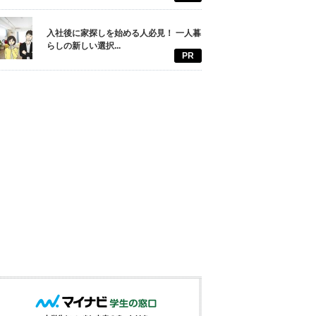
入社後に家探しを始める人必見！ 一人暮
らしの新しい選択...
PR